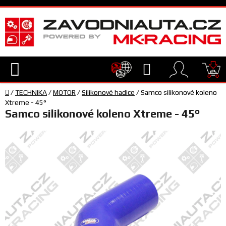
Přejít
na
obsah
Hledat
NÁ
Domů
KO
/
TECHNIKA
/
MOTOR
/
Silikonové hadice
/
Samco silikonové koleno
TECHNIKA
Xtreme - 45°
Samco silikonové koleno Xtreme - 45°
VYBAVENÍ
JEZDEC
TÝM
A
SERVIS