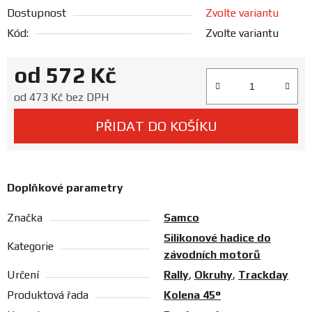
Prodejny
Dostupnost
Zvolte variantu
Kód:
Zvolte variantu
od
572 Kč
Měrná cena:
od
473 Kč
bez DPH
PŘIDAT DO KOŠÍKU
Doplňkové parametry
Značka
Samco
Silikonové hadice do
Kategorie
závodních motorů
Určení
Rally
,
Okruhy
,
Trackday
Produktová řada
Kolena 45°