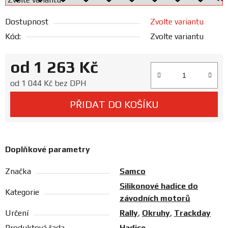
Prodejny
Dostupnost
Zvolte variantu
Kód:
Zvolte variantu
od
1 263 Kč
Měrná cena:
od
1 044 Kč
bez DPH
PŘIDAT DO KOŠÍKU
Doplňkové parametry
Značka
Samco
Silikonové hadice do
Kategorie
závodních motorů
Určení
Rally
,
Okruhy
,
Trackday
Produktová řada
Hadice