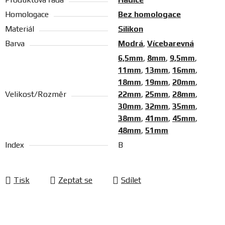
Homologace
Bez homologace
Materiál
Silikon
Barva
Modrá
,
Vícebarevná
6,5mm
,
8mm
,
9,5mm
,
11mm
,
13mm
,
16mm
,
18mm
,
19mm
,
20mm
,
Velikost/Rozměr
22mm
,
25mm
,
28mm
,
30mm
,
32mm
,
35mm
,
38mm
,
41mm
,
45mm
,
48mm
,
51mm
Index
B
Tisk
Zeptat se
Sdílet