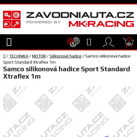
Přejít
na
obsah
Hledat
NÁ
Domů
KO
/
TECHNIKA
/
MOTOR
/
Silikonové hadice
/
Samco silikonová hadice
TECHNIKA
Sport Standard Xtraflex 1m
Samco silikonová hadice Sport Standard
Xtraflex 1m
VYBAVENÍ
JEZDEC
TÝM
A
SERVIS