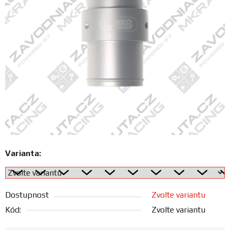
FANOUŠCI
Profil
firmy
Obchodní
podmínky
Doprava
Varianta:
Blog
Ceníky
Dostupnost
Zvolte variantu
a
katalogy
Kód:
Zvolte variantu