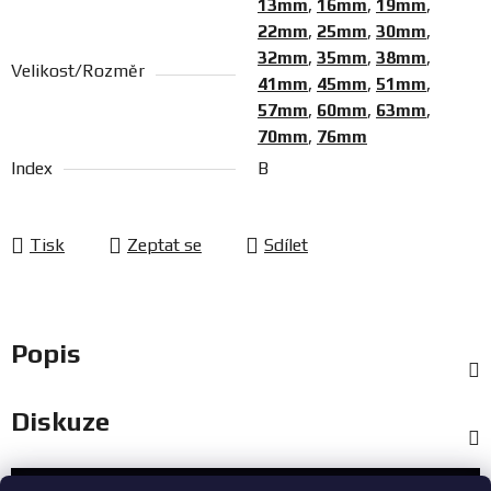
13mm
,
16mm
,
19mm
,
22mm
,
25mm
,
30mm
,
32mm
,
35mm
,
38mm
,
Velikost/Rozměr
41mm
,
45mm
,
51mm
,
57mm
,
60mm
,
63mm
,
70mm
,
76mm
Index
B
Tisk
Zeptat se
Sdílet
Popis
Diskuze