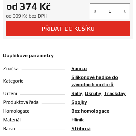
od
374 Kč
Prodejny
Měrná cena:
od
309 Kč
bez DPH
PŘIDAT DO KOŠÍKU
Doplňkové parametry
Značka
Samco
Silikonové hadice do
Kategorie
závodních motorů
Určení
Rally
,
Okruhy
,
Trackday
Produktová řada
Spojky
Homologace
Bez homologace
Materiál
Hliník
Barva
Stříbrná