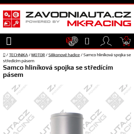
Přejít
na
obsah
Hledat
NÁ
Domů
KO
/
TECHNIKA
/
MOTOR
/
Silikonové hadice
/
Samco hliníková spojka se
TECHNIKA
středícím pásem
Samco hliníková spojka se středícím
pásem
VYBAVENÍ
JEZDEC
TÝM
A
SERVIS