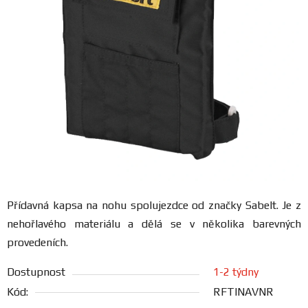
FANOUŠCI
Profil
firmy
Obchodní
podmínky
Doprava
Přídavná kapsa na nohu spolujezdce od značky Sabelt. Je z
Blog
nehořlavého materiálu a dělá se v několika barevných
provedeních.
Ceníky
a
Dostupnost
1-2 týdny
katalogy
Kód:
RFTINAVNR