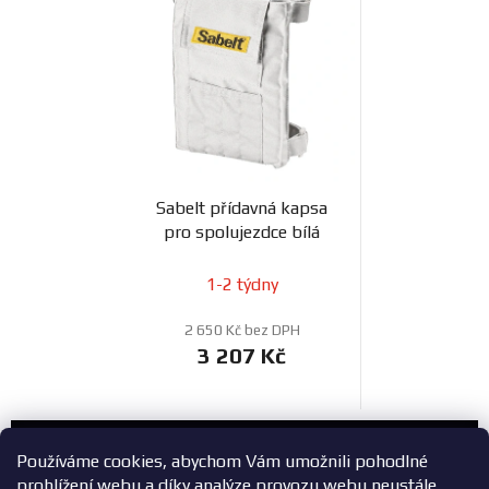
Sabelt přídavná kapsa
pro spolujezdce bílá
1-2 týdny
2 650 Kč bez DPH
3 207 Kč
Zákaznický servis
Používáme cookies, abychom Vám umožnili pohodlné
prohlížení webu a díky analýze provozu webu neustále