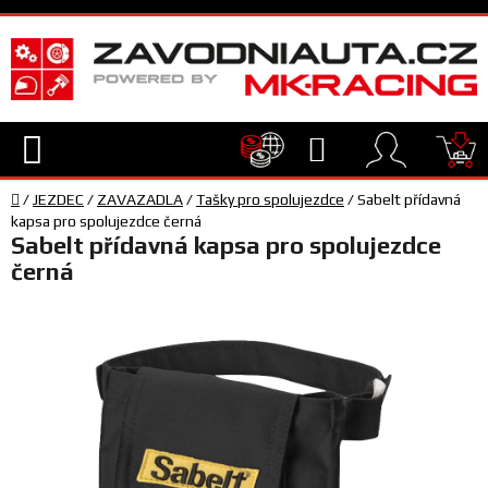
Přejít
na
obsah
Hledat
NÁ
Domů
KO
/
JEZDEC
/
ZAVAZADLA
/
Tašky pro spolujezdce
/
Sabelt přídavná
TECHNIKA
kapsa pro spolujezdce černá
Sabelt přídavná kapsa pro spolujezdce
černá
VYBAVENÍ
JEZDEC
TÝM
A
SERVIS