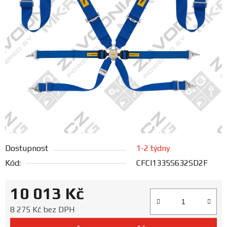
FANOUŠCI
Profil
firmy
Obchodní
podmínky
Doprava
Dostupnost
1-2 týdny
Blog
Kód:
CFCI1335S632SD2F
Ceníky
10 013 Kč
a
katalogy
Měrná cena:
8 275 Kč bez DPH