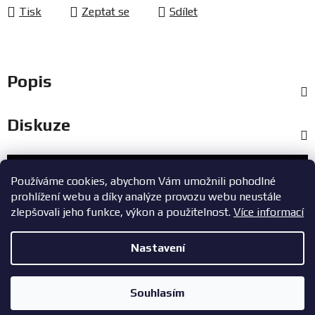
Tisk
Zeptat se
Sdílet
Popis
Diskuze
Zákaznický servis
Používáme cookies, abychom Vám umožnili pohodlné
prohlížení webu a díky analýze provozu webu neustále
+420 603 785 748
zlepšovali jeho funkce, výkon a použitelnost.
Více informací
eshop@zavodniauta.cz
Nastavení
Z
Copyright 2026
ZavodniAuta.cz
. Všechna práva vyhrazena.
|
á
Vytvořil Shoptet
Zásady ochrany osobních údajů
Souhlasím
p