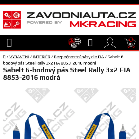
Přejít
na
obsah
Hledat
NÁ
Domů
KO
/
VYBAVENÍ
/
INTERIÉR
/
Bezpečnostní pásy dle FIA
/
Sabelt 6-
TECHNIKA
bodový pás Steel Rally 3x2 FIA 8853-2016 modrá
Sabelt 6-bodový pás Steel Rally 3x2 FIA
8853-2016 modrá
VYBAVENÍ
JEZDEC
TÝM
A
SERVIS