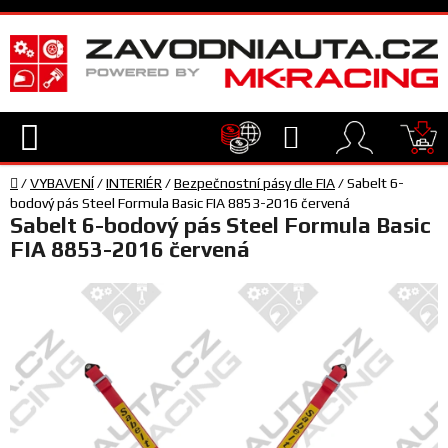
Přejít
na
obsah
Hledat
NÁ
Domů
KO
/
VYBAVENÍ
/
INTERIÉR
/
Bezpečnostní pásy dle FIA
/
Sabelt 6-
TECHNIKA
bodový pás Steel Formula Basic FIA 8853-2016 červená
Sabelt 6-bodový pás Steel Formula Basic
FIA 8853-2016 červená
VYBAVENÍ
JEZDEC
TÝM
A
SERVIS