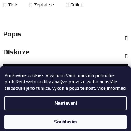
Tisk
Zeptat se
Sdílet
Popis
Diskuze
Zákaznický servis
Používáme cookies, abychom Vám umožnili pohodlné
prohlížení webu a díky analýze provozu webu neustále
+420 603 785 748
zlepšovali jeho funkce, výkon a použitelnost.
Více informací
eshop@zavodniauta.cz
Nastavení
Z
Copyright 2026
ZavodniAuta.cz
. Všechna práva vyhrazena.
|
á
Vytvořil Shoptet
Zásady ochrany osobních údajů
Souhlasím
p