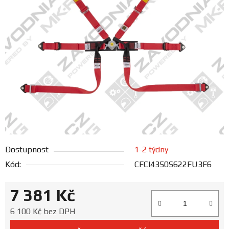
FANOUŠCI
Profil
firmy
Obchodní
podmínky
Doprava
Dostupnost
1-2 týdny
Blog
Kód:
CFCI4350S622FU3F6
Ceníky
7 381 Kč
a
katalogy
Měrná cena:
6 100 Kč bez DPH