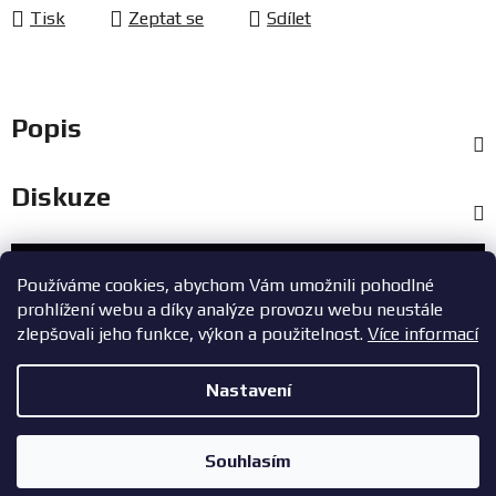
Tisk
Zeptat se
Sdílet
Popis
Diskuze
Zákaznický servis
Používáme cookies, abychom Vám umožnili pohodlné
prohlížení webu a díky analýze provozu webu neustále
+420 603 785 748
zlepšovali jeho funkce, výkon a použitelnost.
Více informací
eshop@zavodniauta.cz
Nastavení
Z
Copyright 2026
ZavodniAuta.cz
. Všechna práva vyhrazena.
|
á
Vytvořil Shoptet
Zásady ochrany osobních údajů
Souhlasím
p