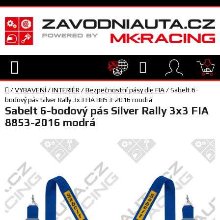
Přejít
na
obsah
Hledat
NÁ
Domů
KO
/
VYBAVENÍ
/
INTERIÉR
/
Bezpečnostní pásy dle FIA
/
Sabelt 6-
TECHNIKA
bodový pás Silver Rally 3x3 FIA 8853-2016 modrá
Sabelt 6-bodový pás Silver Rally 3x3 FIA
8853-2016 modrá
VYBAVENÍ
JEZDEC
TÝM
A
SERVIS