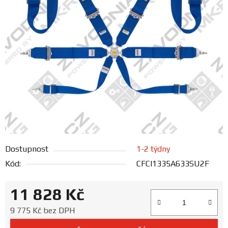
FANOUŠCI
Profil
firmy
Obchodní
podmínky
Doprava
Dostupnost
1-2 týdny
Blog
Kód:
CFCI1335A633SU2F
Ceníky
11 828 Kč
a
katalogy
Měrná cena:
9 775 Kč bez DPH