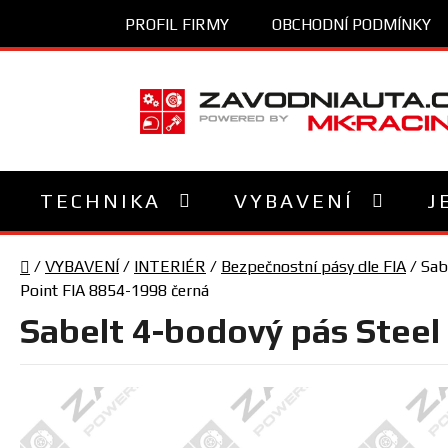
Přejít
PROFIL FIRMY
OBCHODNÍ PODMÍNKY
na
obsah
TECHNIKA
VYBAVENÍ
J
Domů
/
VYBAVENÍ
/
INTERIÉR
/
Bezpečnostní pásy dle FIA
/
Sab
Point FIA 8854-1998 černá
Sabelt 4-bodový pás Steel