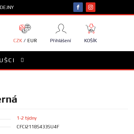
DEJNY
NÁKUPNÍ
KOŠÍK
CZK
EUR
Přihlášení
KOŠÍK
UŠCI
erná
1-2 týdny
CFCI2118S433SU4F