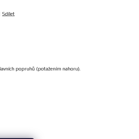
Sdílet
lavních popruhů (potažením nahoru).