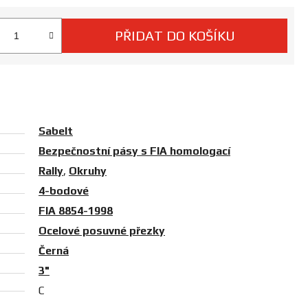
PŘIDAT DO KOŠÍKU
 cena:
Sabelt
Bezpečnostní pásy s FIA homologací
Rally
,
Okruhy
4-bodové
FIA 8854-1998
Ocelové posuvné přezky
Černá
3"
C