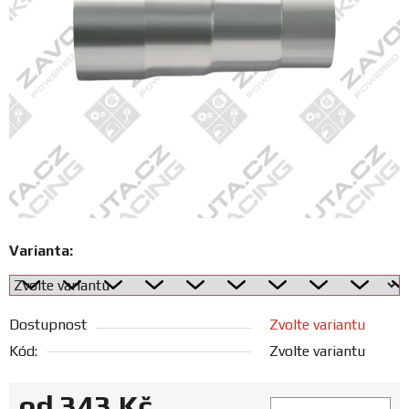
FANOUŠCI
Profil
firmy
Obchodní
podmínky
Doprava
Varianta:
Blog
Dostupnost
Zvolte variantu
Ceníky
a
Kód:
Zvolte variantu
katalogy
od
343 Kč