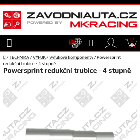
Přejít
na
obsah
Hledat
NÁ
Domů
KO
/
TECHNIKA
/
VÝFUK
/
Výfukové komponenty
/
Powersprint
TECHNIKA
redukční trubice - 4 stupně
Powersprint redukční trubice - 4 stupně
VYBAVENÍ
JEZDEC
TÝM
A
SERVIS