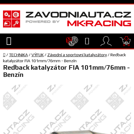
Přejít
na
obsah
Hledat
NÁ
Domů
KO
/
TECHNIKA
/
VÝFUK
/
Závodní a sportovní katalyzátory
/
Redback
TECHNIKA
katalyzátor FIA 101mm/76mm - Benzín
Redback katalyzátor FIA 101mm/76mm -
Benzín
VYBAVENÍ
JEZDEC
TÝM
A
SERVIS