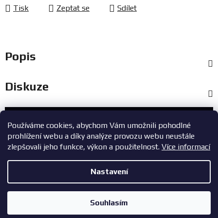
Tisk
Zeptat se
Sdílet
Popis
Diskuze
Zákaznický servis
Používáme cookies, abychom Vám umožnili pohodlné
prohlížení webu a díky analýze provozu webu neustále
+420 603 785 748
zlepšovali jeho funkce, výkon a použitelnost.
Více informací
eshop@zavodniauta.cz
Nastavení
Z
Copyright 2026
ZavodniAuta.cz
. Všechna práva vyhrazena.
|
á
Vytvořil Shoptet
Zásady ochrany osobních údajů
Souhlasím
p