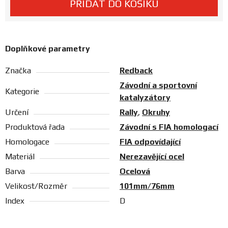
PŘIDAT DO KOŠÍKU
Prodejny
Doplňkové parametry
Značka
Redback
Závodní a sportovní
Kategorie
katalyzátory
Určení
Rally
,
Okruhy
Produktová řada
Závodní s FIA homologací
Homologace
FIA odpovídající
Materiál
Nerezavějící ocel
Barva
Ocelová
Velikost/Rozměr
101mm/76mm
Index
D