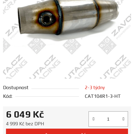
FANOUŠCI
Profil
firmy
Obchodní
podmínky
Doprava
Dostupnost
2-3 týdny
Blog
Kód:
CAT104R1-3-HT
Ceníky
6 049 Kč
a
katalogy
Měrná cena:
4 999 Kč bez DPH