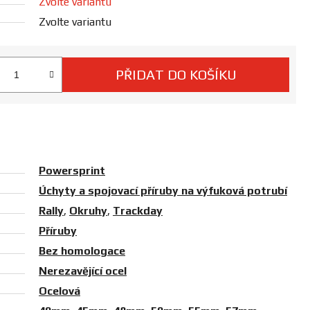
Zvolte variantu
Zvolte variantu
PŘIDAT DO KOŠÍKU
 cena:
Powersprint
Úchyty a spojovací příruby na výfuková potrubí
Rally
,
Okruhy
,
Trackday
Příruby
Bez homologace
Nerezavějící ocel
Ocelová