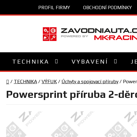
Přejít
PROFIL FIRMY
OBCHODNÍ PODMÍNKY
na
obsah
TECHNIKA
VYBAVENÍ
J
Domů
/
TECHNIKA
/
VÝFUK
/
Úchyty a spojovací příruby
/
Powers
Powersprint příruba 2-děr