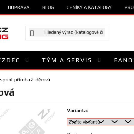
DOPRAVA
BLOG
CENÍKY A KATALOGY
PRO
EZDEC
TÝM A SERVIS
FANO
print příruba 2-děrová
ová
Varianta: