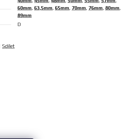
40mm
,
45mm
,
48mm
,
50mm
,
55mm
,
57mm
,
60mm
,
63,5mm
,
65mm
,
70mm
,
76mm
,
80mm
,
89mm
D
Sdílet