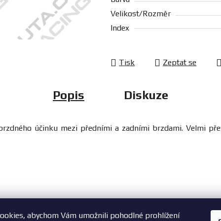
Velikost/Rozměr
Index
Tisk
Zeptat se
Popis
Diskuze
 brzdného účinku mezi předními a zadními brzdami. Velmi přes
ookies, abychom Vám umožnili pohodlné prohlížení