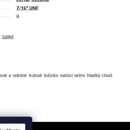
7/16" UNF
B
Sdílet
né a odolné kulové ložisko nabízí velmi hladký chod.