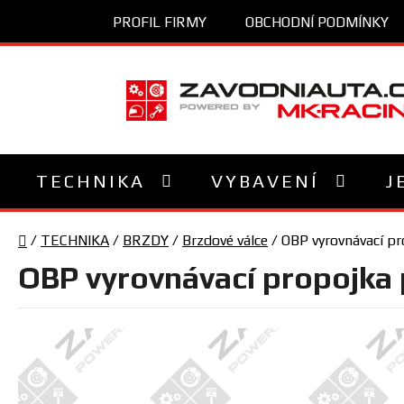
Přejít
PROFIL FIRMY
OBCHODNÍ PODMÍNKY
na
obsah
TECHNIKA
VYBAVENÍ
J
Domů
/
TECHNIKA
/
BRZDY
/
Brzdové válce
/
OBP vyrovnávací pr
OBP vyrovnávací propojka