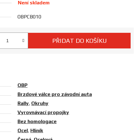
Není skladem
OBPCB010
PŘIDAT DO KOŠÍKU
 cena:
OBP
Brzdové válce pro závodní auta
Rally
,
Okruhy
Vyrovnávací propojky
Bez homologace
Ocel
,
Hliník
Černá
,
Ocelová