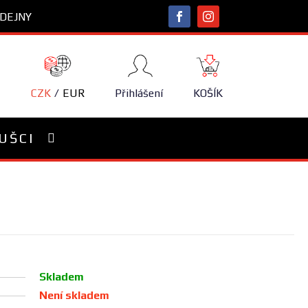
DEJNY
NÁKUPNÍ
KOŠÍK
CZK
EUR
Přihlášení
KOŠÍK
UŠCI
Skladem
Není skladem