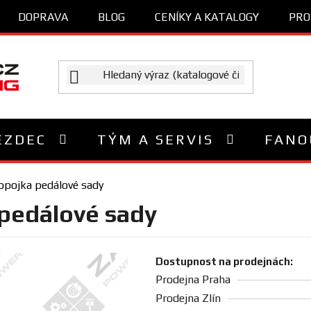
DOPRAVA
BLOG
CENÍKY A KATALOGY
PRO
EZDEC
TÝM A SERVIS
FANO
opojka pedálové sady
 pedálové sady
Dostupnost na prodejnách:
Prodejna Praha
Prodejna Zlín