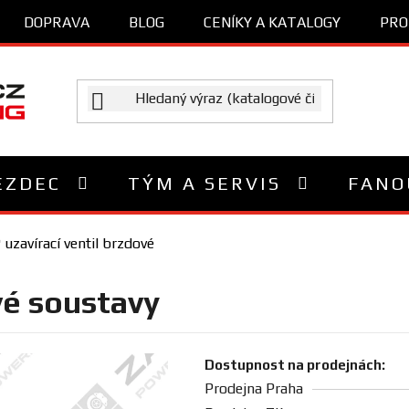
DOPRAVA
BLOG
CENÍKY A KATALOGY
PRO
EZDEC
TÝM A SERVIS
FANO
uzavírací ventil brzdové
vé soustavy
Dostupnost na prodejnách:
Prodejna Praha