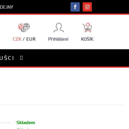
DEJNY
NÁKUPNÍ
KOŠÍK
CZK
EUR
Přihlášení
KOŠÍK
UŠCI
Skladem