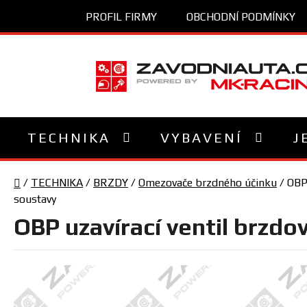
Přejít
PROFIL FIRMY
OBCHODNÍ PODMÍNKY
na
obsah
TECHNIKA
VYBAVENÍ
J
Domů
/
TECHNIKA
/
BRZDY
/
Omezovače brzdného účinku
/
OBP 
soustavy
OBP uzavírací ventil brzdo