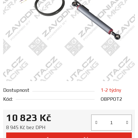
FANOUŠCI
Profil
firmy
Obchodní
podmínky
Doprava
Dostupnost
1-2 týdny
Blog
Kód:
OBPPOT2
Ceníky
10 823 Kč
a
katalogy
Měrná cena:
8 945 Kč bez DPH