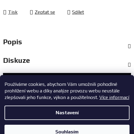
Tisk
Zeptat se
Sdílet
Popis
Diskuze
Zákaznický servis
Používáme cookies, abychom Vám umožnili pohodlné
prohlížení webu a díky analýze provozu webu neustále
+420 603 785 748
zlepšovali jeho funkce, výkon a použitelnost.
Více informací
eshop@zavodniauta.cz
Nastavení
Z
Copyright 2026
ZavodniAuta.cz
. Všechna práva vyhrazena.
|
á
Vytvořil Shoptet
Zásady ochrany osobních údajů
Souhlasím