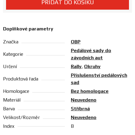
PŘIDAT DO KOŠÍKU
Prodejny
Doplňkové parametry
Značka
OBP
Pedálové sady do
Kategorie
závodních aut
Určení
Rally
,
Okruhy
Příslušenství pedálových
Produktová řada
sad
Homologace
Bez homologace
Materiál
Neuvedeno
Barva
Stříbrná
Velikost/Rozměr
Neuvedeno
Index
B