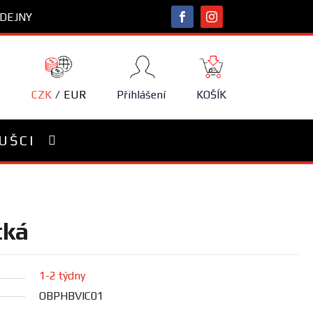
DEJNY
NÁKUPNÍ
KOŠÍK
CZK
EUR
Přihlášení
KOŠÍK
UŠCI
tká
1-2 týdny
OBPHBVIC01