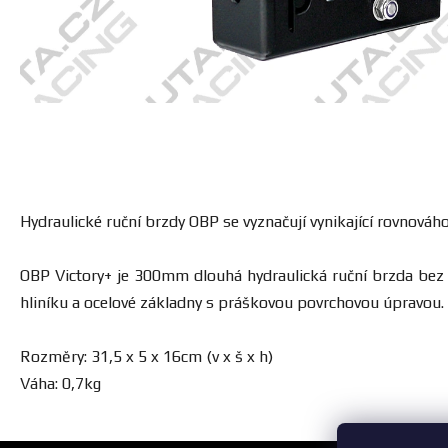
Hydraulické ruční brzdy OBP se vyznačují vynikající rovnováh
OBP Victory+ je 300mm dlouhá hydraulická ruční brzda bez 
hliníku a ocelové základny s práškovou povrchovou úpravou.
Rozměry: 31,5 x 5 x 16cm (v x š x h)
Váha: 0,7kg