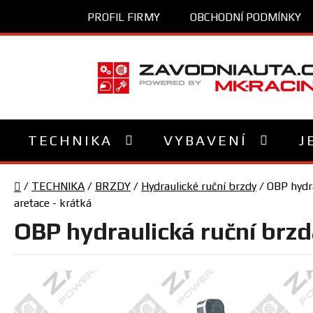
Přejít
PROFIL FIRMY
OBCHODNÍ PODMÍNKY
na
obsah
TECHNIKA
VYBAVENÍ
J
Domů
/
TECHNIKA
/
BRZDY
/
Hydraulické ruční brzdy
/
OBP hydra
aretace - krátká
OBP hydraulická ruční brzd