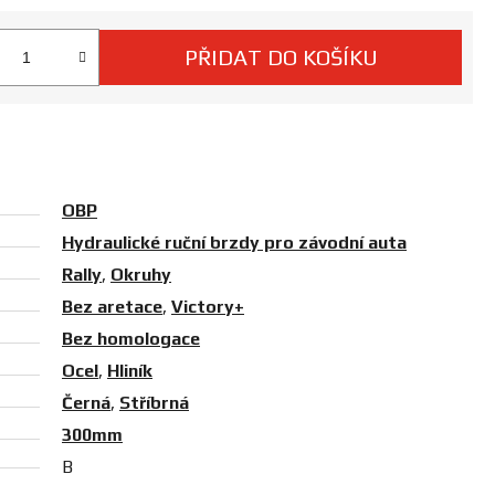
PŘIDAT DO KOŠÍKU
 cena:
OBP
Hydraulické ruční brzdy pro závodní auta
Rally
,
Okruhy
Bez aretace
,
Victory+
Bez homologace
Ocel
,
Hliník
Černá
,
Stříbrná
300mm
B