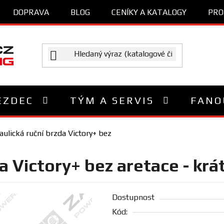
DOPRAVA
BLOG
CENÍKY A KATALOGY
PRO
EZDEC
TÝM A SERVIS
FANO
ulická ruční brzda Victory+ bez
a Victory+ bez aretace - krá
Dostupnost
Kód: