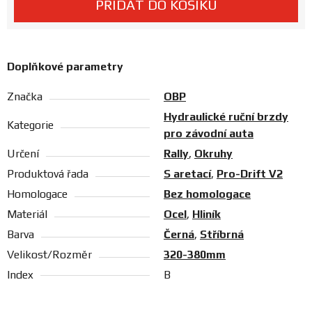
PŘIDAT DO KOŠÍKU
Prodejny
Doplňkové parametry
Značka
OBP
Hydraulické ruční brzdy
Kategorie
pro závodní auta
Určení
Rally
,
Okruhy
Produktová řada
S aretací
,
Pro-Drift V2
Homologace
Bez homologace
Materiál
Ocel
,
Hliník
Barva
Černá
,
Stříbrná
Velikost/Rozměr
320-380mm
Index
B