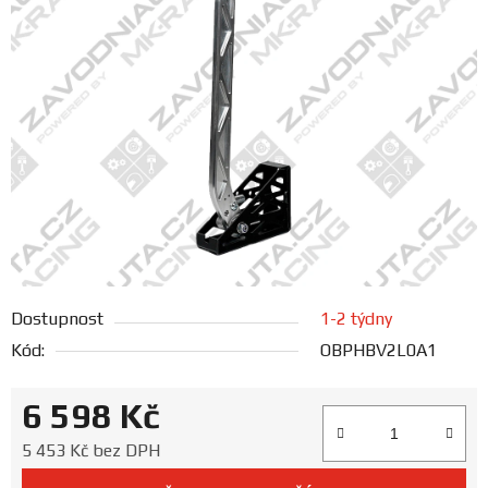
FANOUŠCI
Profil
firmy
Obchodní
podmínky
Doprava
Dostupnost
1-2 týdny
Blog
Kód:
OBPHBV2L0A1
Ceníky
6 598 Kč
a
katalogy
Měrná cena:
5 453 Kč bez DPH