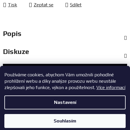
Tisk
Zeptat se
Sdílet
Popis
Diskuze
Zákaznický servis
Používáme cookies, abychom Vám umožnili pohodlné
prohlížení webu a díky analýze provozu webu neustále
+420 603 785 748
zlepšovali jeho funkce, výkon a použitelnost.
Více informací
eshop@zavodniauta.cz
Nastavení
Z
Copyright 2026
ZavodniAuta.cz
. Všechna práva vyhrazena.
|
á
Vytvořil Shoptet
Zásady ochrany osobních údajů
Souhlasím
p