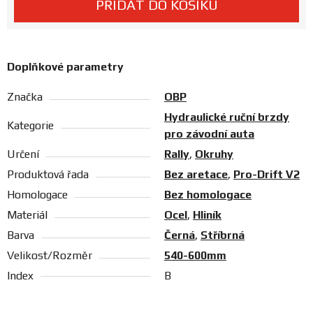
PŘIDAT DO KOŠÍKU
Prodejny
Doplňkové parametry
Značka
OBP
Hydraulické ruční brzdy
Kategorie
pro závodní auta
Určení
Rally
,
Okruhy
Produktová řada
Bez aretace
,
Pro-Drift V2
Homologace
Bez homologace
Materiál
Ocel
,
Hliník
Barva
Černá
,
Stříbrná
Velikost/Rozměr
540-600mm
Index
B