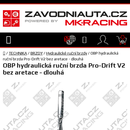
Přejít
na
obsah
Hledat
NÁ
Domů
KO
/
TECHNIKA
/
BRZDY
/
Hydraulické ruční brzdy
/
OBP hydraulická
TECHNIKA
ruční brzda Pro-Drift V2 bez aretace - dlouhá
OBP hydraulická ruční brzda Pro-Drift V2
bez aretace - dlouhá
VYBAVENÍ
JEZDEC
TÝM
A
SERVIS