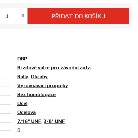
PŘIDAT DO KOŠÍKU
 cena:
OBP
Brzdové válce pro závodní auta
Rally
,
Okruhy
Vyrovnávací propojky
Bez homologace
Ocel
Ocelová
7/16" UNF
,
3/8" UNF
B