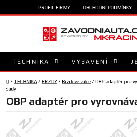
Přejít
PROFIL FIRMY
OBCHODNÍ PODMÍNKY
na
obsah
TECHNIKA
VYBAVENÍ
J
Domů
/
TECHNIKA
/
BRZDY
/
Brzdové válce
/
OBP adaptér pro vy
sady
OBP adaptér pro vyrovnáva