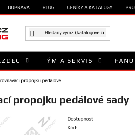
DOPRAVA
BLOG
CENÍKY A KATALOGY
PRO
EZDEC
TÝM A SERVIS
FANO
rovnávací propojku pedálové
cí propojku pedálové sady
Dostupnost
Kód: