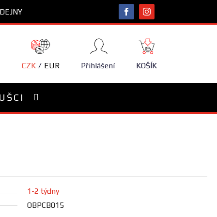
DEJNY
NÁKUPNÍ
KOŠÍK
CZK
EUR
Přihlášení
KOŠÍK
UŠCI
1-2 týdny
OBPCB015