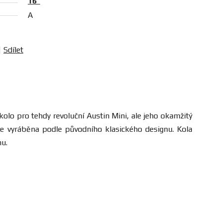
16"
A
Sdílet
kolo pro tehdy revoluční Austin Mini, ale jeho okamžitý
te vyráběna podle původního klasického designu. Kola
nu.