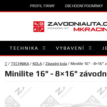
Přejít
PROFIL FIRMY
OBCHODNÍ PODMÍNKY
na
obsah
TECHNIKA
VYBAVENÍ
J
Domů
/
TECHNIKA
/
KOLA
/
Závodní kola
/
Minilite 16" - 8×16" 
Minilite 16" - 8×16" závodn