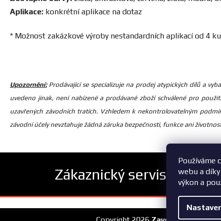
Aplikace:
konkrétní aplikace na dotaz
* Možnost zakázkové výroby nestandardních aplikací od 4 ku
Upozornění:
Prodávající se specializuje na prodej atypických dílů a v
uvedeno jinak, není nabízené a prodávané zboží schválené pro použit
uzavřených závodních tratích. Vzhledem k nekontrolovatelným podmín
závodní účely nevztahuje žádná záruka bezpečnosti, funkce ani životnosti
Používáme c
Zákaznický servis
webu a díky
výkon a pou
Z
Nastaven
á
Copyright 2026
ZavodniAuta.cz
. V