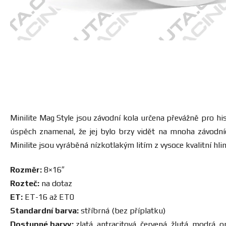
Minilite Mag Style jsou závodní kola určena převážně pro his
úspěch znamenal, že jej bylo brzy vidět na mnoha závodníc
Minilite jsou vyráběná nízkotlakým litím z vysoce kvalitní hl
Rozměr:
8×16″
Rozteč:
na dotaz
ET:
ET-16 až ET0
Standardní barva:
stříbrná (bez příplatku)
Dostupné barvy:
zlatá, antracitová, červená, žlutá, modrá, o