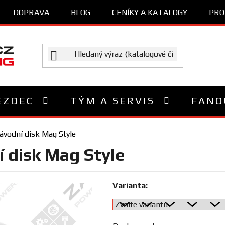
DOPRAVA
BLOG
CENÍKY A KATALOGY
PRO
EZDEC
TÝM A SERVIS
FANO
závodní disk Mag Style
í disk Mag Style
Varianta: