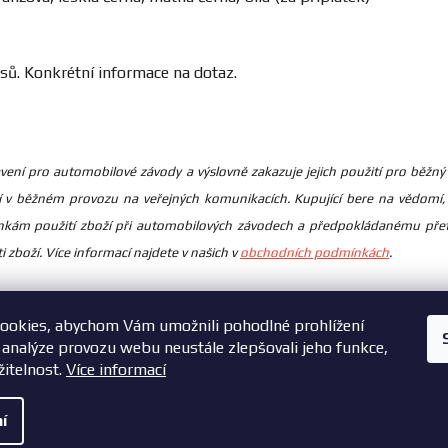
sů. Konkrétní informace na dotaz.
ybavení pro automobilové závody a výslovně zakazuje jejich použití pro bě
í v běžném provozu na veřejných komunikacích. Kupující bere na vědomí, 
kám použití zboží při automobilových závodech a předpokládanému přetě
 zboží. Více informací najdete v našich v
obchodních podmínkách
.
ookies, abychom Vám umožnili pohodlné prohlížení
+420 603 785 748
 analýze provozu webu neustále zlepšovali jeho funkce,
žitelnost.
Více informací
í
šechna práva vyhrazena.
|
Vytvořil Shoptet
Zásady ochrany oso