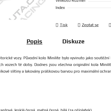
Velikost/Rozměr
Index
Tisk
Zeptat se
Popis
Diskuze
torické vozy. Původní kolo Minilite bylo vyvinuto jako soutěžní 
h vozech té doby. Dodnes jsou všechna originální kola Minili
iníkové slitiny a lakovány práškovou barvou pro maximální ochra
ranžová, lesklá černá, matná černá, bílá (za příplatek)