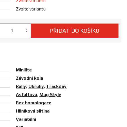
Zvolte variantu
Zvolte variantu
PŘIDAT DO KOŠÍKU
ná cena:
Minilite
Závodní kola
Rally
,
Okruhy
,
Trackday
Asfaltová
,
Mag Style
Bez homologace
Hliníková slitina
Variabilní