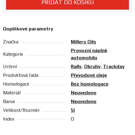
PŘIDAT DO KOŠÍKU
Prodejny
Doplňkové parametry
Značka
Millers Oils
Provozní náplně
Kategorie
automobilu
Určení
Rally
,
Okruhy
,
Trackday
Produktová řada
Převodové oleje
Homologace
Bez homologace
Materiál
Neuvedeno
Barva
Neuvedeno
Velikost/Rozměr
5l
Index
D