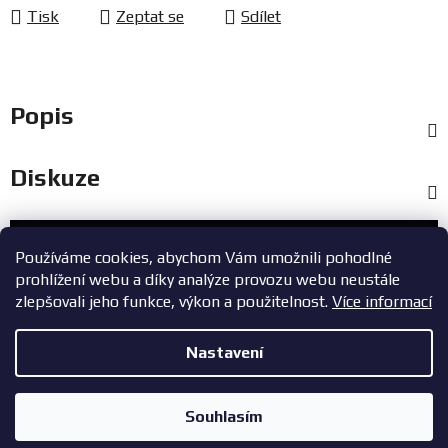
Tisk
Zeptat se
Sdílet
Popis
Diskuze
Zákaznický servis
Používáme cookies, abychom Vám umožnili pohodlné
prohlížení webu a díky analýze provozu webu neustále
+420 603 785 748
zlepšovali jeho funkce, výkon a použitelnost.
Více informací
eshop@zavodniauta.cz
Nastavení
Z
Copyright 2026
ZavodniAuta.cz
. Všechna práva vyhrazena.
|
á
Vytvořil Shoptet
Zásady ochrany osobních údajů
Souhlasím
p