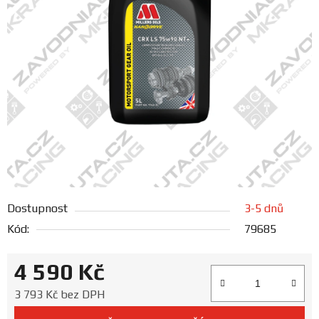
FANOUŠCI
Profil
firmy
Obchodní
podmínky
Doprava
Dostupnost
3-5 dnů
Blog
Kód:
79685
Ceníky
4 590 Kč
a
katalogy
Měrná cena:
3 793 Kč bez DPH