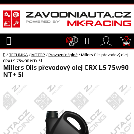
Přejít
na
obsah
Hledat
NÁ
Domů
KO
/
TECHNIKA
/
MOTOR
/
Provozní náplně
/
Millers Oils převodový olej
TECHNIKA
CRX LS 75w90 NT+ 5l
Millers Oils převodový olej CRX LS 75w90
NT+ 5l
VYBAVENÍ
JEZDEC
TÝM
A
SERVIS