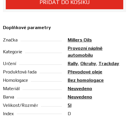
PŘIDAT DO KOŠÍKU
Prodejny
Doplňkové parametry
Značka
Millers Oils
Provozní náplně
Kategorie
automobilu
Určení
Rally
,
Okruhy
,
Trackday
Produktová řada
Převodové oleje
Homologace
Bez homologace
Materiál
Neuvedeno
Barva
Neuvedeno
Velikost/Rozměr
5l
Index
D