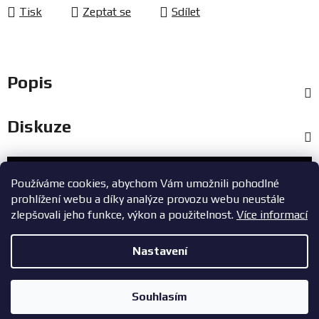
Tisk
Zeptat se
Sdílet
Popis
Diskuze
Zákaznický servis
Používáme cookies, abychom Vám umožnili pohodlné
prohlížení webu a díky analýze provozu webu neustále
+420 603 785 748
zlepšovali jeho funkce, výkon a použitelnost.
Více informací
eshop@zavodniauta.cz
Nastavení
Z
Copyright 2026
ZavodniAuta.cz
. Všechna práva vyhrazena.
|
á
Vytvořil Shoptet
Zásady ochrany osobních údajů
Souhlasím
p