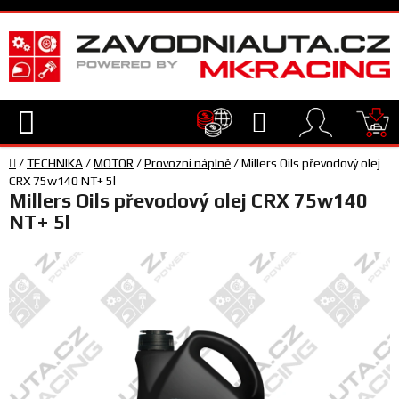
Přejít
na
obsah
Hledat
NÁ
Domů
KO
/
TECHNIKA
/
MOTOR
/
Provozní náplně
/
Millers Oils převodový olej
TECHNIKA
CRX 75w140 NT+ 5l
Millers Oils převodový olej CRX 75w140
NT+ 5l
VYBAVENÍ
JEZDEC
TÝM
A
SERVIS