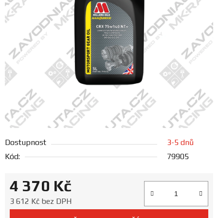
FANOUŠCI
Profil
firmy
Obchodní
podmínky
Doprava
Dostupnost
3-5 dnů
Blog
Kód:
79905
Ceníky
4 370 Kč
a
katalogy
Měrná cena:
3 612 Kč bez DPH