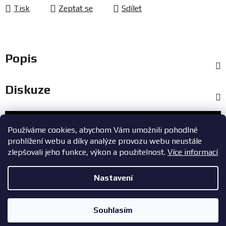
Tisk
Zeptat se
Sdílet
Popis
Diskuze
Zákaznický servis
Používáme cookies, abychom Vám umožnili pohodlné
prohlížení webu a díky analýze provozu webu neustále
+420 603 785 748
zlepšovali jeho funkce, výkon a použitelnost.
Více informací
eshop@zavodniauta.cz
Nastavení
Z
Copyright 2026
ZavodniAuta.cz
. Všechna práva vyhrazena.
|
á
Vytvořil Shoptet
Zásady ochrany osobních údajů
Souhlasím
p