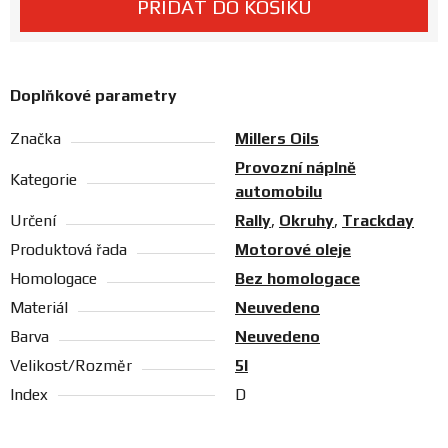
PŘIDAT DO KOŠÍKU
Prodejny
Doplňkové parametry
Značka
Millers Oils
Provozní náplně
Kategorie
automobilu
Určení
Rally
,
Okruhy
,
Trackday
Produktová řada
Motorové oleje
Homologace
Bez homologace
Materiál
Neuvedeno
Barva
Neuvedeno
Velikost/Rozměr
5l
Index
D