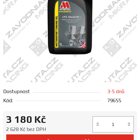
FANOUŠCI
Profil
firmy
Obchodní
podmínky
Doprava
Dostupnost
3-5 dnů
Blog
Kód:
79655
Ceníky
3 180 Kč
a
katalogy
Měrná cena:
2 628 Kč bez DPH