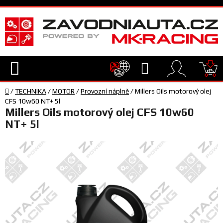
Přejít
na
obsah
Hledat
NÁ
Domů
KO
/
TECHNIKA
/
MOTOR
/
Provozní náplně
/
Millers Oils motorový olej
TECHNIKA
CFS 10w60 NT+ 5l
Millers Oils motorový olej CFS 10w60
NT+ 5l
VYBAVENÍ
JEZDEC
TÝM
A
SERVIS