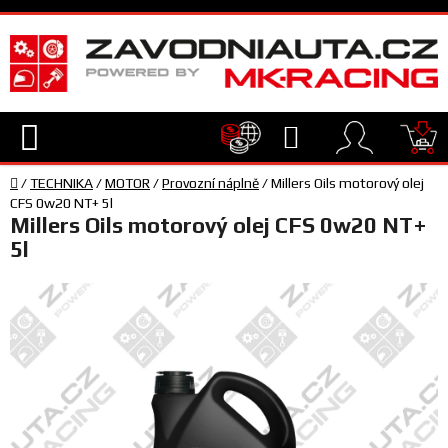
Přejít
na
obsah
Hledat
NÁ
Domů
KO
/
TECHNIKA
/
MOTOR
/
Provozní náplně
/
Millers Oils motorový olej
TECHNIKA
CFS 0w20 NT+ 5l
Millers Oils motorový olej CFS 0w20 NT+
5l
VYBAVENÍ
JEZDEC
TÝM
A
SERVIS