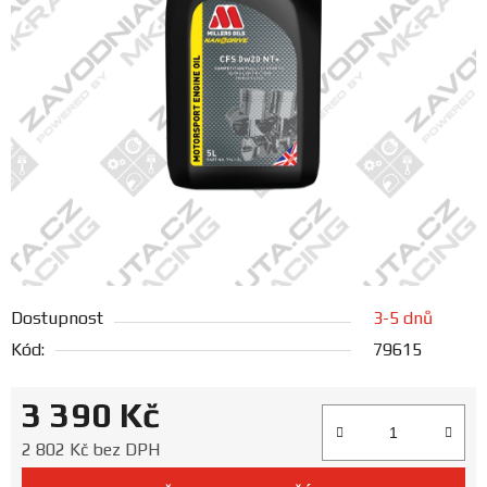
FANOUŠCI
Profil
firmy
Obchodní
podmínky
Doprava
Dostupnost
3-5 dnů
Blog
Kód:
79615
Ceníky
3 390 Kč
a
katalogy
Měrná cena:
2 802 Kč bez DPH