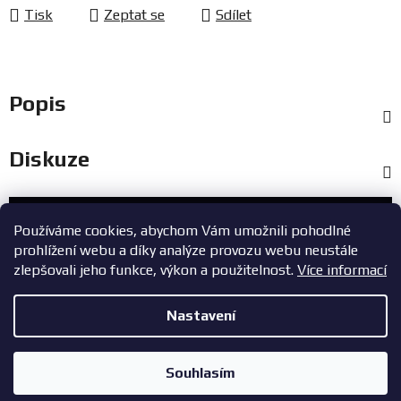
Tisk
Zeptat se
Sdílet
Popis
Diskuze
Zákaznický servis
Používáme cookies, abychom Vám umožnili pohodlné
prohlížení webu a díky analýze provozu webu neustále
+420 603 785 748
zlepšovali jeho funkce, výkon a použitelnost.
Více informací
eshop@zavodniauta.cz
Nastavení
Z
Copyright 2026
ZavodniAuta.cz
. Všechna práva vyhrazena.
|
á
Vytvořil Shoptet
Zásady ochrany osobních údajů
Souhlasím
p