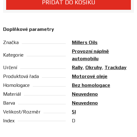
PŘIDAT DO KOŠÍKU
Prodejny
Doplňkové parametry
Značka
Millers Oils
Provozní náplně
Kategorie
automobilu
Určení
Rally
,
Okruhy
,
Trackday
Produktová řada
Motorové oleje
Homologace
Bez homologace
Materiál
Neuvedeno
Barva
Neuvedeno
Velikost/Rozměr
5l
Index
D