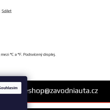
Sdílet
ezi °C a °F. Podsvícený displej.
Souhlasím
eshop@zavodniauta.cz