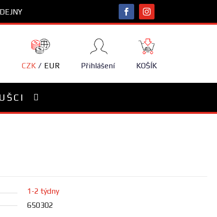
DEJNY
NÁKUPNÍ
KOŠÍK
CZK
EUR
Přihlášení
KOŠÍK
UŠCI
1-2 týdny
650302