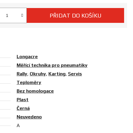
PŘIDAT DO KOŠÍKU
 cena:
Longacre
Měřící technika pro pneumatiky
Rally
,
Okruhy
,
Karting
,
Servis
Teploměry
Bez homologace
Plast
Černá
Neuvedeno
A