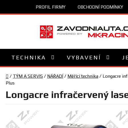
Přejít
PROFIL FIRMY
OBCHODNÍ PODMÍNKY
na
obsah
TECHNIKA
VYBAVENÍ
J
Domů
/
TÝM A SERVIS
/
NÁŘADÍ
/
Měřící technika
/
Longacre inf
Plus
Longacre infračervený las