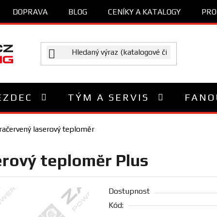
DOPRAVA
BLOG
CENÍKY A KATALOGY
PRO
EZDEC
TÝM A SERVIS
FANO
račervený laserový teploměr
erový teploměr Plus
Dostupnost
Kód: