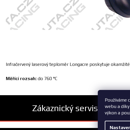
Infračervený laserový teploměr Longacre poskytuje okamžité 
Měřící rozsah:
do 760 °C
Používáme c
Zákaznický servis
webu a díky
výkon a pou
Z
Nastaven