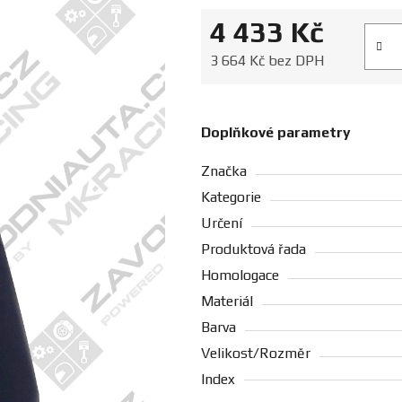
4 433 Kč
Měrná
3 664 Kč bez DPH
Doplňkové parametry
Značka
Kategorie
Určení
Produktová řada
Homologace
Materiál
Barva
Velikost/Rozměr
Index