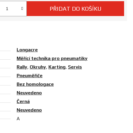
PŘIDAT DO KOŠÍKU
 cena:
Longacre
Měřící technika pro pneumatiky
Rally
,
Okruhy
,
Karting
,
Servis
Pneuměřiče
Bez homologace
Neuvedeno
Černá
Neuvedeno
A