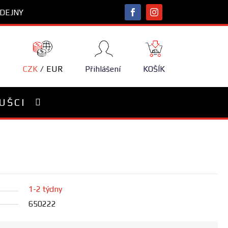
DEJNY
NÁKUPNÍ
KOŠÍK
CZK
EUR
Přihlášení
KOŠÍK
UŠCI
1-2 týdny
650222