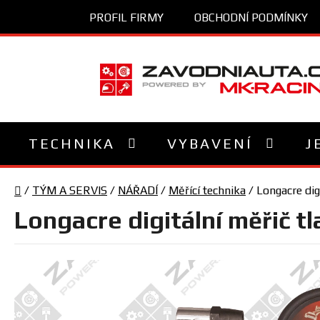
Přejít
PROFIL FIRMY
OBCHODNÍ PODMÍNKY
na
obsah
TECHNIKA
VYBAVENÍ
J
Domů
/
TÝM A SERVIS
/
NÁŘADÍ
/
Měřící technika
/
Longacre dig
Longacre digitální měřič t