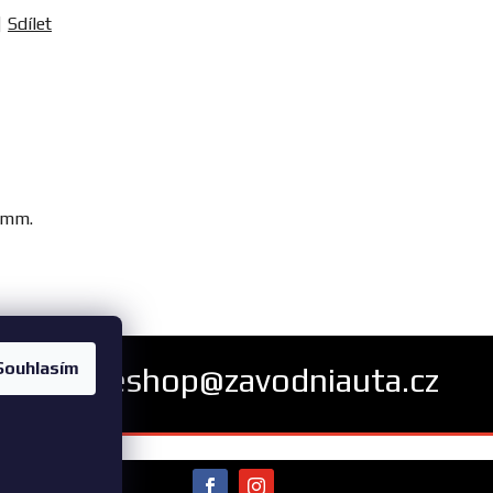
Sdílet
2 mm.
Souhlasím
eshop@zavodniauta.cz
bních údajů