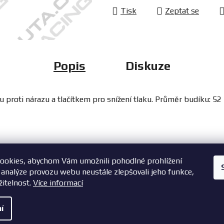
Tisk
Zeptat se
Popis
Diskuze
 proti nárazu a tlačítkem pro snížení tlaku. Průměr budíku: 5
ookies, abychom Vám umožnili pohodlné prohlížení
+420 603 785 748
 analýze provozu webu neustále zlepšovali jeho funkce,
žitelnost.
Více informací
í
šechna práva vyhrazena.
|
Vytvořil Shoptet
Zásady ochrany oso