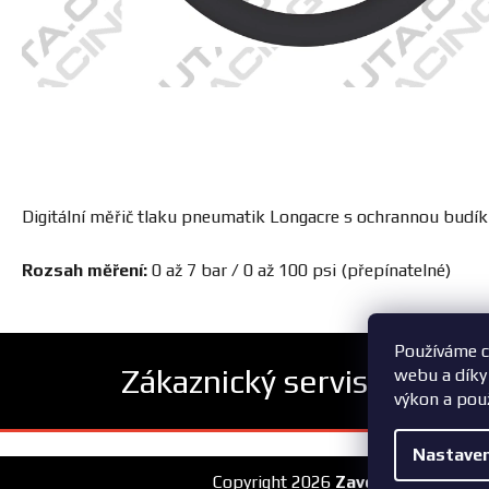
Digitální měřič tlaku pneumatik Longacre s ochrannou budíku
Rozsah měření:
0 až 7 bar / 0 až 100 psi (přepínatelné)
Používáme c
Zákaznický servis
webu a díky
výkon a pou
Z
Nastaven
á
Copyright 2026
ZavodniAuta.cz
. V