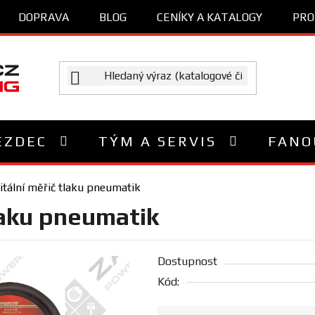
DOPRAVA
BLOG
CENÍKY A KATALOGY
PRO
EZDEC
TÝM A SERVIS
FANO
itální měřič tlaku pneumatik
laku pneumatik
Dostupnost
Kód: