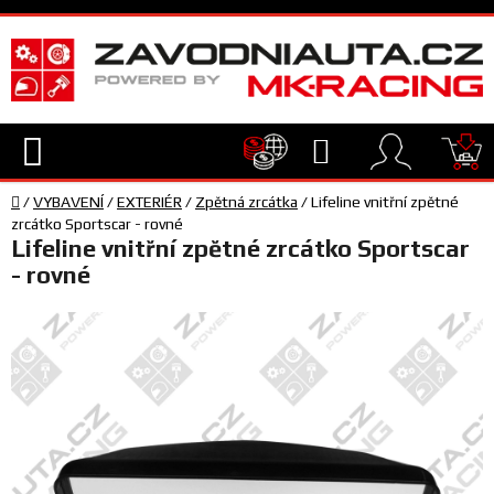
Přejít
na
obsah
Hledat
NÁ
Domů
KO
/
VYBAVENÍ
/
EXTERIÉR
/
Zpětná zrcátka
/
Lifeline vnitřní zpětné
TECHNIKA
zrcátko Sportscar - rovné
Lifeline vnitřní zpětné zrcátko Sportscar
- rovné
VYBAVENÍ
JEZDEC
TÝM
A
SERVIS