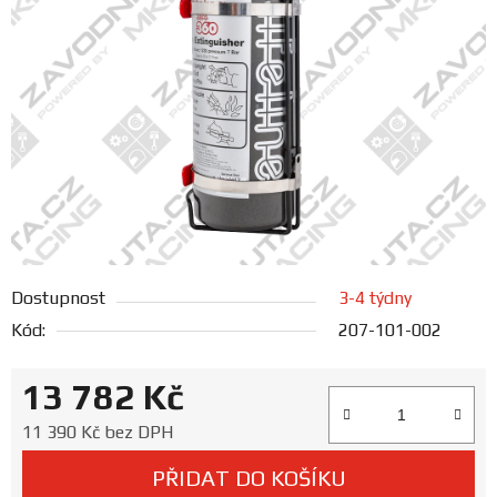
FANOUŠCI
Profil
firmy
Obchodní
podmínky
Doprava
Dostupnost
3-4 týdny
Kód:
207-101-002
Blog
13 782 Kč
Ceníky
a
Měrná cena:
11 390 Kč bez DPH
katalogy
PŘIDAT DO KOŠÍKU