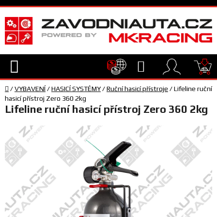
Přejít
na
obsah
Hledat
NÁ
Domů
KO
/
VYBAVENÍ
/
HASICÍ SYSTÉMY
/
Ruční hasicí přístroje
/
Lifeline ruční
TECHNIKA
hasicí přístroj Zero 360 2kg
Lifeline ruční hasicí přístroj Zero 360 2kg
VYBAVENÍ
JEZDEC
TÝM
A
SERVIS