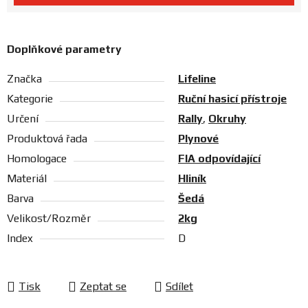
Prodejny
Doplňkové parametry
Značka
Lifeline
Kategorie
Ruční hasicí přístroje
Určení
Rally
,
Okruhy
Produktová řada
Plynové
Homologace
FIA odpovídající
Materiál
Hliník
Barva
Šedá
Velikost/Rozměr
2kg
Index
D
Tisk
Zeptat se
Sdílet