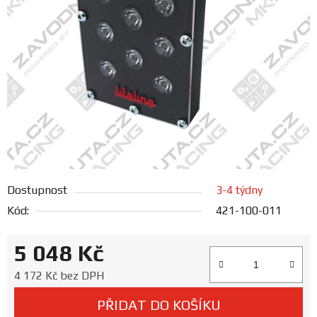
FANOUŠCI
Profil
firmy
Obchodní
podmínky
Doprava
Dostupnost
3-4 týdny
Kód:
421-100-011
Blog
5 048 Kč
Ceníky
a
Měrná cena:
4 172 Kč bez DPH
katalogy
PŘIDAT DO KOŠÍKU