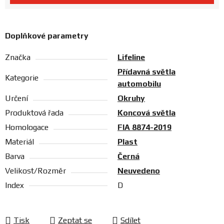
Prodejny
Doplňkové parametry
Značka
Lifeline
Přídavná světla
Kategorie
automobilu
Určení
Okruhy
Produktová řada
Koncová světla
Homologace
FIA 8874-2019
Materiál
Plast
Barva
Černá
Velikost/Rozměr
Neuvedeno
Index
D
Tisk
Zeptat se
Sdílet