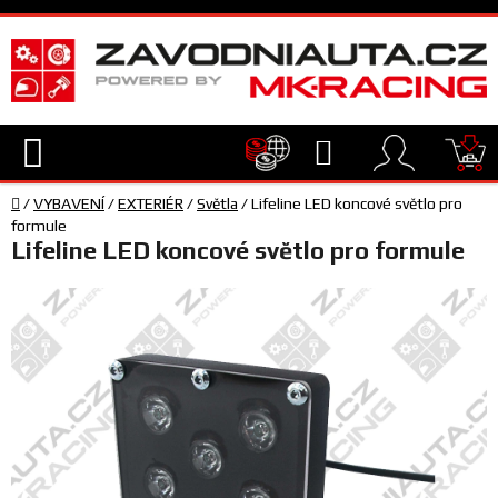
Přejít
na
obsah
Hledat
NÁ
Domů
KO
/
VYBAVENÍ
/
EXTERIÉR
/
Světla
/
Lifeline LED koncové světlo pro
TECHNIKA
formule
Lifeline LED koncové světlo pro formule
VYBAVENÍ
JEZDEC
TÝM
A
SERVIS