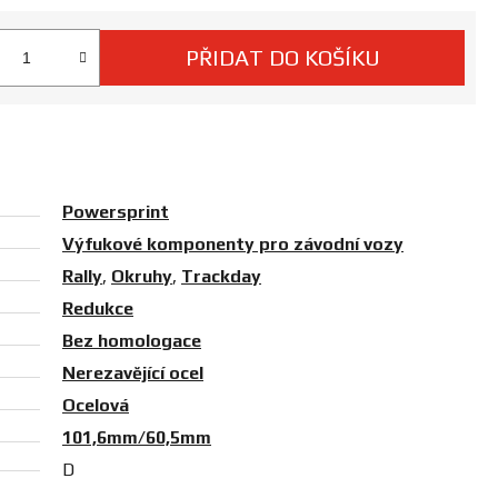
PŘIDAT DO KOŠÍKU
 cena:
Powersprint
Výfukové komponenty pro závodní vozy
Rally
,
Okruhy
,
Trackday
Redukce
Bez homologace
Nerezavějící ocel
Ocelová
101,6mm/60,5mm
D