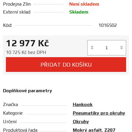
Prodejna Zlín
Není skladem
Prodejny
Externí sklad
Skladem
Kód:
1016502
12 977 Kč
Měrná cena:
10 725 Kč bez DPH
PŘIDAT DO KOŠÍKU
Doplňkové parametry
Značka
Hankook
Kategorie
Pneumatiky pro okruhy
Určení
Okruhy
Produktová řada
Mokrý asfalt
,
Z207