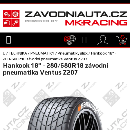
Přejít
na
obsah
Hledat
NÁ
Domů
KO
/
TECHNIKA
/
PNEUMATIKY
/
Pneumatiky slick
/
Hankook 18" -
TECHNIKA
280/680R18 závodní pneumatika Ventus Z207
Hankook 18" - 280/680R18 závodní
pneumatika Ventus Z207
VYBAVENÍ
JEZDEC
TÝM
A
SERVIS