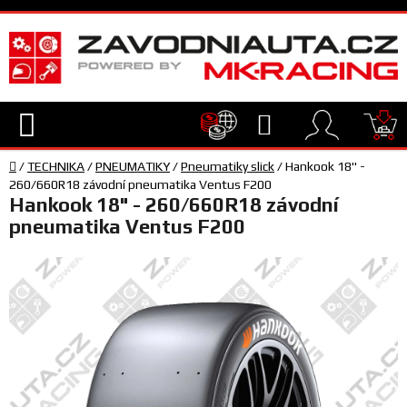
Přejít
na
obsah
Hledat
NÁ
Domů
KO
/
TECHNIKA
/
PNEUMATIKY
/
Pneumatiky slick
/
Hankook 18" -
TECHNIKA
260/660R18 závodní pneumatika Ventus F200
Hankook 18" - 260/660R18 závodní
pneumatika Ventus F200
VYBAVENÍ
JEZDEC
TÝM
A
SERVIS