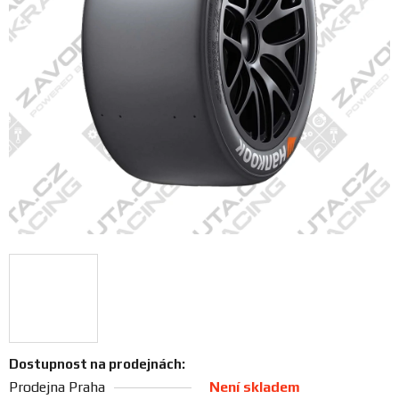
FANOUŠCI
Profil
firmy
Obchodní
podmínky
Doprava
Blog
Ceníky
a
katalogy
Dostupnost na prodejnách:
Prodejna Praha
Není skladem