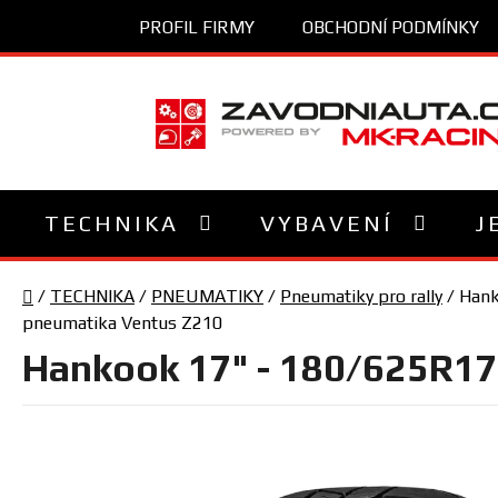
Přejít
PROFIL FIRMY
OBCHODNÍ PODMÍNKY
na
obsah
TECHNIKA
VYBAVENÍ
J
Domů
/
TECHNIKA
/
PNEUMATIKY
/
Pneumatiky pro rally
/
Hank
pneumatika Ventus Z210
Hankook 17" - 180/625R17