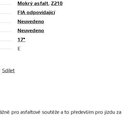
Mokrý asfalt
,
Z210
FIA odpovídající
Neuvedeno
Neuvedeno
17"
E
Sdílet
ážně pro asfaltové soutěže a to především pro jízdu
za