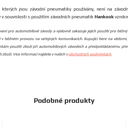
 kterých jsou závodní pneumatiky používány, není na závo
y v souvislosti s použitím závodních pneumatik
Hankook
vznikn
ybavení pro automobilové závody a výslovně zakazuje jejich použití pro bě
í v běžném provozu na veřejných komunikacích. Kupující bere na vědomí, 
kám použití zboží při automobilových závodech a předpokládanému přetě
 zboží. Více informací najdete v našich v
obchodních podmínkách
.
Podobné produkty