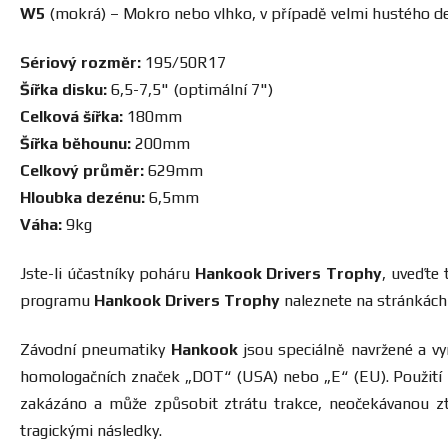
W5
(mokrá) – Mokro nebo vlhko, v případě velmi hustého de
Sériový rozměr:
195/50R17
Šířka disku:
6,5-7,5" (optimální 7")
Celková šířka:
180mm
Šířka běhounu:
200mm
Celkový průměr:
629mm
Hloubka dezénu:
6,5mm
Váha:
9kg
Jste-li účastníky poháru
Hankook Drivers Trophy
, uveďte
programu
Hankook Drivers Trophy
naleznete na stránkác
Závodní pneumatiky
Hankook
jsou speciálně navržené a vy
homologačních značek „DOT“ (USA) nebo „E“ (EU). Použit
zakázáno a může způsobit ztrátu trakce, neočekávanou z
tragickými následky.