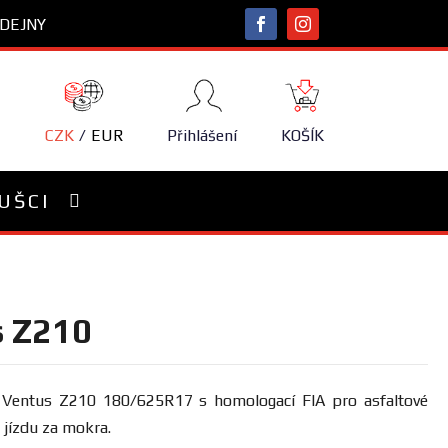
DEJNY
NÁKUPNÍ
KOŠÍK
CZK
EUR
Přihlášení
KOŠÍK
UŠCI
s Z210
Ventus Z210 180/625R17 s homologací FIA pro asfaltové
jízdu za mokra.