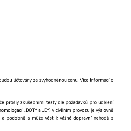
udou účtovány za zvýhodněnou cenu. Více informací o
 že prošly zkušebními testy dle požadavků pro udělení
homologací „DOT“ a „E“) v civilním provozu je výslovně
ce a podobně a může vést k vážné dopravní nehodě s