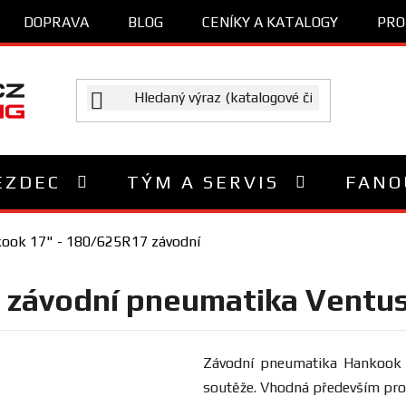
DOPRAVA
BLOG
CENÍKY A KATALOGY
PRO
EZDEC
TÝM A SERVIS
FANO
ook 17" - 180/625R17 závodní
 závodní pneumatika Ventu
Závodní pneumatika
Hankook 
soutěže. Vhodná především pro 