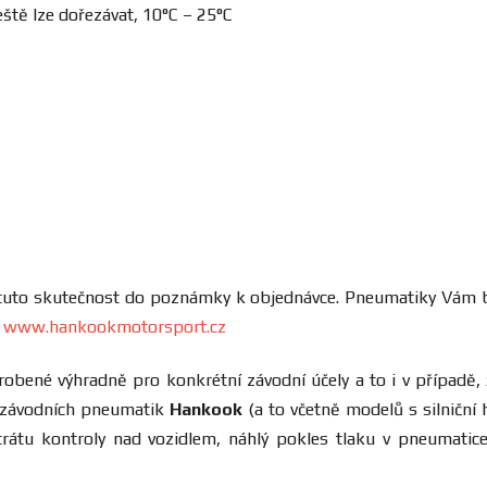
ště lze dořezávat, 10°C – 25°C
 tuto skutečnost do poznámky k objednávce. Pneumatiky Vám b
h
www.hankookmotorsport.cz
robené výhradně pro konkrétní závodní účely a to i v případě,
í závodních pneumatik
Hankook
(a to včetně modelů s silniční 
trátu kontroly nad vozidlem, náhlý pokles tlaku v pneumati