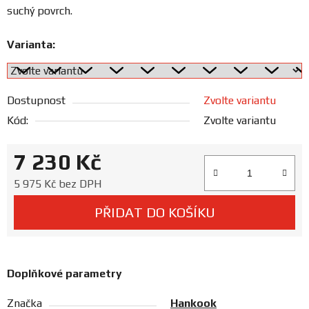
Prodejny
suchý povrch.
Varianta:
Dostupnost
Zvolte variantu
Kód:
Zvolte variantu
7 230 Kč
Měrná cena:
5 975 Kč bez DPH
PŘIDAT DO KOŠÍKU
Doplňkové parametry
Značka
Hankook