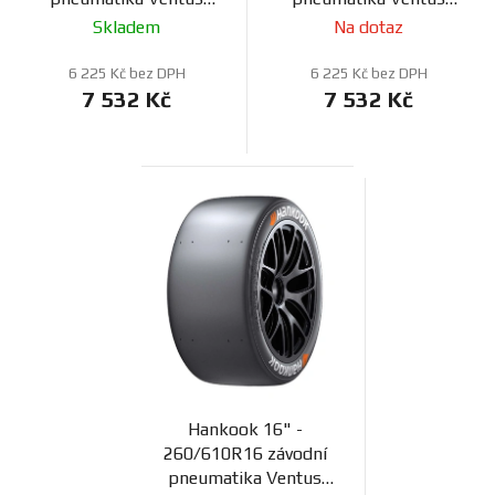
F200
F200
Skladem
Na dotaz
6 225 Kč bez DPH
6 225 Kč bez DPH
7 532 Kč
7 532 Kč
Hankook 16" -
260/610R16 závodní
pneumatika Ventus