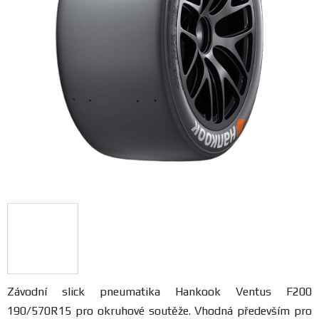
FANOUŠCI
Profil
firmy
Obchodní
podmínky
Doprava
Blog
Ceníky
a
katalogy
Závodní slick pneumatika
Hankook Ventus F200
190/570R15 pro okruhové soutěže. Vhodná především pro