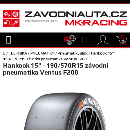
Přejít
na
obsah
Hledat
NÁ
Domů
KO
/
TECHNIKA
/
PNEUMATIKY
/
Pneumatiky slick
/
Hankook 15" -
TECHNIKA
190/570R15 závodní pneumatika Ventus F200
Hankook 15" - 190/570R15 závodní
pneumatika Ventus F200
VYBAVENÍ
JEZDEC
TÝM
A
SERVIS