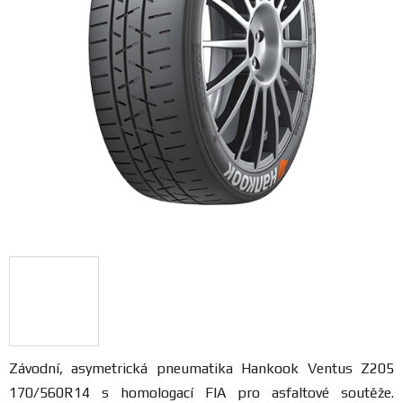
FANOUŠCI
Profil
firmy
Obchodní
podmínky
Doprava
Blog
Ceníky
a
katalogy
Závodní, asymetrická pneumatika
Hankook Ventus Z205
170/560R14 s homologací FIA pro asfaltové soutěže.