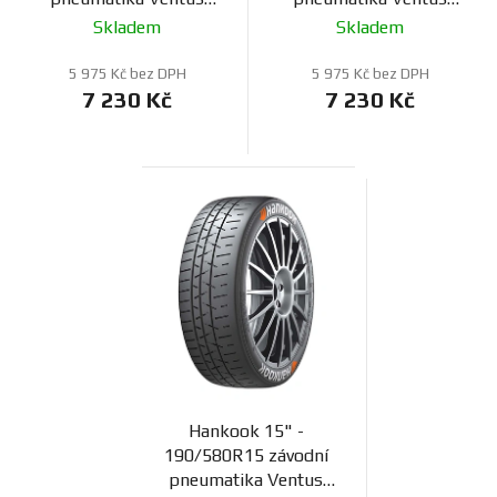
Z210
Z205
Skladem
Skladem
5 975 Kč bez DPH
5 975 Kč bez DPH
7 230 Kč
7 230 Kč
Hankook 15" -
190/580R15 závodní
pneumatika Ventus