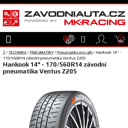
Přejít
na
obsah
Hledat
NÁ
Domů
KO
/
TECHNIKA
/
PNEUMATIKY
/
Pneumatiky pro rally
/
Hankook 14" -
TECHNIKA
170/560R14 závodní pneumatika Ventus Z205
Hankook 14" - 170/560R14 závodní
pneumatika Ventus Z205
VYBAVENÍ
JEZDEC
TÝM
A
SERVIS