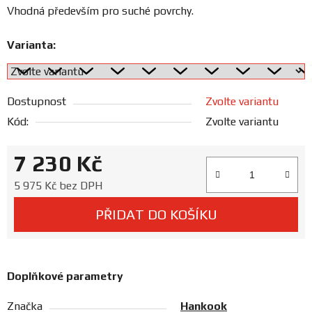
Prodejny
Vhodná především pro suché povrchy.
Varianta:
Dostupnost
Zvolte variantu
Kód:
Zvolte variantu
7 230 Kč
Měrná cena:
5 975 Kč bez DPH
PŘIDAT DO KOŠÍKU
Doplňkové parametry
Značka
Hankook