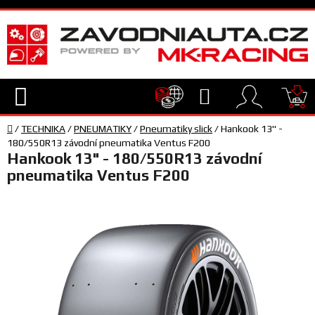
Přejít
na
obsah
Hledat
NÁ
Domů
KO
/
TECHNIKA
/
PNEUMATIKY
/
Pneumatiky slick
/
Hankook 13" -
TECHNIKA
180/550R13 závodní pneumatika Ventus F200
Hankook 13" - 180/550R13 závodní
pneumatika Ventus F200
VYBAVENÍ
JEZDEC
TÝM
A
SERVIS