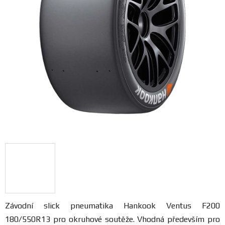
FANOUŠCI
Profil
firmy
Obchodní
podmínky
Doprava
Blog
Ceníky
a
katalogy
Závodní slick pneumatika
Hankook Ventus F200
180/550R13 pro okruhové soutěže. Vhodná především pro