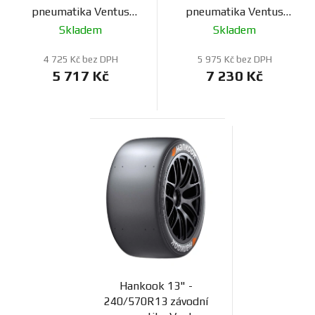
pneumatika Ventus
pneumatika Ventus
F200
F200
Skladem
Skladem
4 725 Kč bez DPH
5 975 Kč bez DPH
5 717 Kč
7 230 Kč
Hankook 13" -
240/570R13 závodní