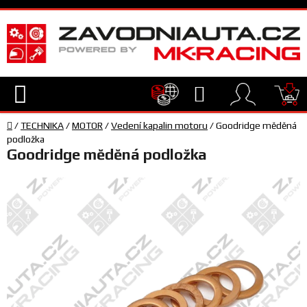
Přejít
na
obsah
Hledat
NÁ
Domů
KO
/
TECHNIKA
/
MOTOR
/
Vedení kapalin motoru
/
Goodridge měděná
TECHNIKA
podložka
Goodridge měděná podložka
VYBAVENÍ
JEZDEC
TÝM
A
SERVIS