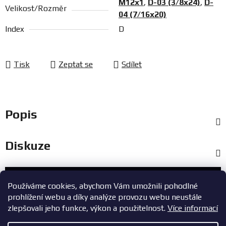
M12x1
,
D-03 (3/8x24)
,
D-
Velikost/Rozměr
04 (7/16x20)
Index
D
Tisk
Zeptat se
Sdílet
Popis
Diskuze
Zákaznický servis
Používáme cookies, abychom Vám umožnili pohodlné
prohlížení webu a díky analýze provozu webu neustále
+420 603 785 748
zlepšovali jeho funkce, výkon a použitelnost.
Více informací
eshop@zavodniauta.cz