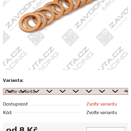
FANOUŠCI
Profil
firmy
Obchodní
podmínky
Doprava
Varianta:
Blog
Dostupnost
Zvolte variantu
Ceníky
a
Kód:
Zvolte variantu
katalogy
od
8 Kč