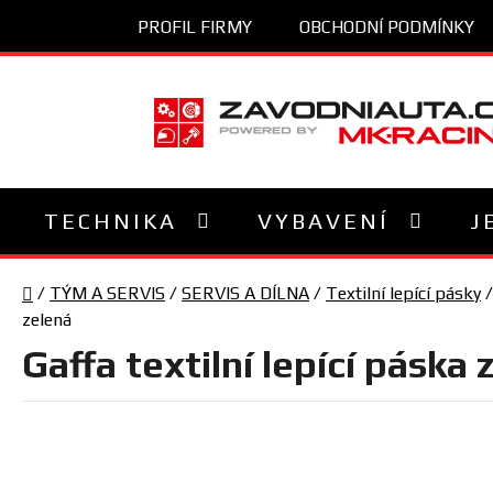
Přejít
PROFIL FIRMY
OBCHODNÍ PODMÍNKY
na
obsah
TECHNIKA
VYBAVENÍ
J
Domů
/
TÝM A SERVIS
/
SERVIS A DÍLNA
/
Textilní lepící pásky
/
zelená
Gaffa textilní lepící páska 