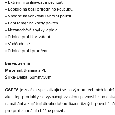
•
Extrémní přilnavost a pevnost.
•
Lepidlo na bázi přírodního kaučuku.
• Vhodné na venkovní i vnitřní použití.
• Lepí téměř na každý povrch.
• Nezanechává zbytky lepidla.
• Odolné proti UV-záření.
• Voděodolné.
• Odolné proti prodření.
Barva:
zelená
Materiál:
tkanina s PE
Šířka/Délka:
50mm/50m
GAFFA
je značka specializující se na výrobu textilních lepi
akcí. Její produkty se vyznačují vysokou pevností, spoleh
namáhání a zajišťují dlouhodobou fixaci různých povrchů. Zn
pro profesionální i běžné použití.