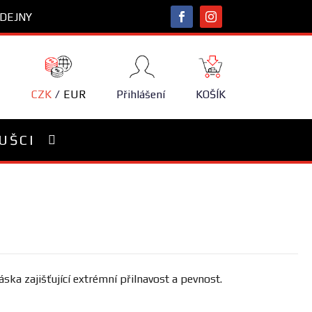
DEJNY
NÁKUPNÍ
KOŠÍK
CZK
EUR
Přihlášení
KOŠÍK
UŠCI
áska zajišťující extrémní přilnavost a pevnost.