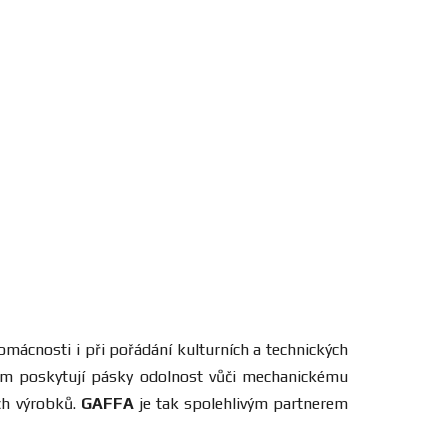
domácnosti i při pořádání kulturních a technických
álům poskytují pásky odolnost vůči mechanickému
ých výrobků.
GAFFA
je tak spolehlivým partnerem