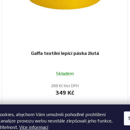
Gaffa textilní lepící páska žlutá
Skladem
288 Kč bez DPH
349 Kč
ookies, abychom Vám umožnili pohodlné prohlížení
+420 603 785 748
 analýze provozu webu neustále zlepšovali jeho funkce,
žitelnost.
Více informací