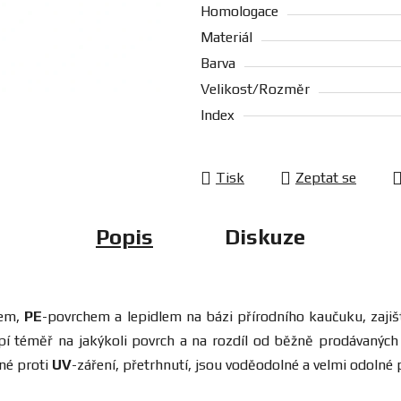
Homologace
Materiál
Barva
Velikost/Rozměr
Index
Tisk
Zeptat se
Popis
Diskuze
dem,
PE
-povrchem a lepidlem na bázi přírodního kaučuku, zajiš
 lepí téměř na jakýkoli povrch a na rozdíl od běžně prodávanýc
lné proti
UV
-záření, přetrhnutí, jsou voděodolné a velmi odolné 