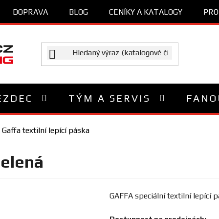
DOPRAVA
BLOG
CENÍKY A KATALOGY
PRO
EZDEC
TÝM A SERVIS
FANO
Gaffa textilní lepící páska
zelená
GAFFA speciální textilní lepící p