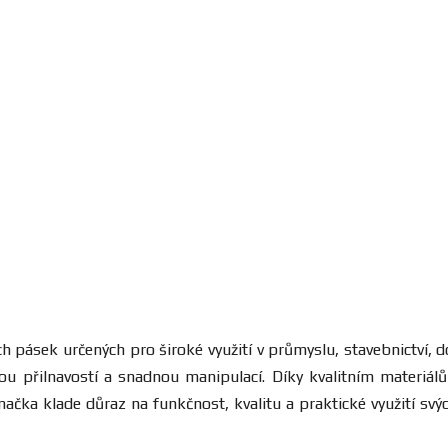
cích pásek určených pro široké využití v průmyslu, stavebnictví, 
livou přilnavostí a snadnou manipulací. Díky kvalitním materi
ačka klade důraz na funkčnost, kvalitu a praktické využití sv