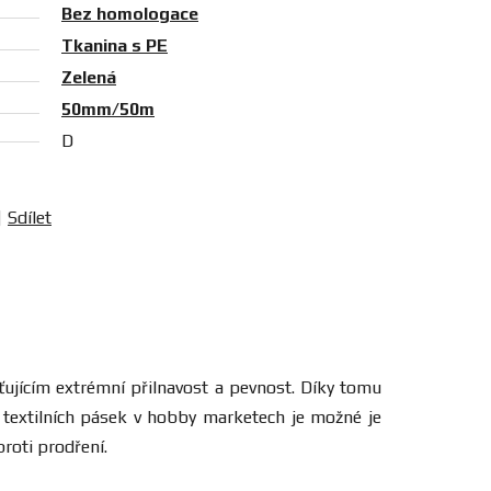
Bez homologace
Tkanina s PE
Zelená
50mm/50m
D
Sdílet
ťujícím extrémní přilnavost a pevnost. Díky tomu
h textilních pásek v hobby marketech je možné je
proti prodření.