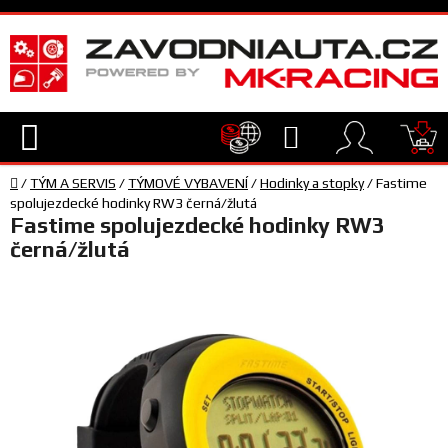
Přejít
na
obsah
Hledat
NÁ
Domů
KO
/
TÝM A SERVIS
/
TÝMOVÉ VYBAVENÍ
/
Hodinky a stopky
/
Fastime
TECHNIKA
spolujezdecké hodinky RW3 černá/žlutá
Fastime spolujezdecké hodinky RW3
černá/žlutá
VYBAVENÍ
JEZDEC
TÝM
A
SERVIS