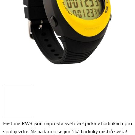
FANOUŠCI
Profil
firmy
Obchodní
podmínky
Doprava
Blog
Ceníky
a
katalogy
Fastime RW3 jsou naprostá světová špička v hodinkách pro
spolujezdce. Né nadarmo se jim říká hodinky mistrů světa!