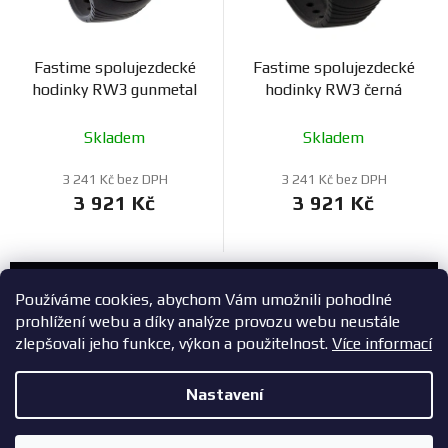
Fastime spolujezdecké
Fastime spolujezdecké
hodinky RW3 gunmetal
hodinky RW3 černá
Skladem
Skladem
3 241 Kč bez DPH
3 241 Kč bez DPH
3 921 Kč
3 921 Kč
Zákaznický servis
Používáme cookies, abychom Vám umožnili pohodlné
prohlížení webu a díky analýze provozu webu neustále
+420 603 785 748
zlepšovali jeho funkce, výkon a použitelnost.
Více informací
eshop@zavodniauta.cz
Nastavení
Z
Copyright 2026
ZavodniAuta.cz
. Všechna práva vyhrazena.
|
á