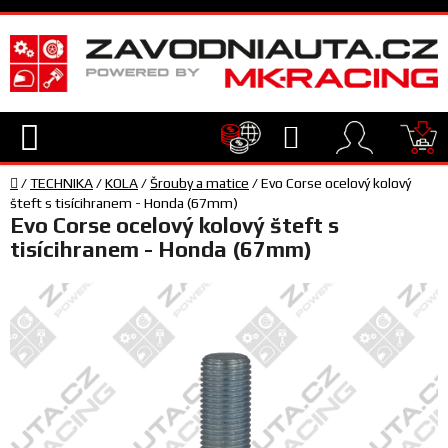
Přejít
na
obsah
Hledat
NÁ
Domů
KO
/
TECHNIKA
/
KOLA
/
Šrouby a matice
/
Evo Corse ocelový kolový
TECHNIKA
šteft s tisícihranem - Honda (67mm)
Evo Corse ocelový kolový šteft s
tisícihranem - Honda (67mm)
VYBAVENÍ
JEZDEC
TÝM
A
SERVIS