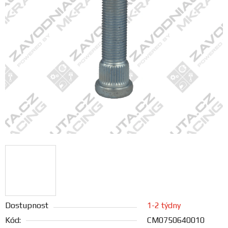
FANOUŠCI
Profil
firmy
Obchodní
podmínky
Doprava
Blog
Ceníky
a
katalogy
Dostupnost
1-2 týdny
Kód:
CM0750640010