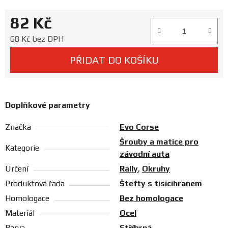
Prodejny
82 Kč
Měrná cena:
68 Kč bez DPH
PŘIDAT DO KOŠÍKU
Doplňkové parametry
Značka
Evo Corse
Šrouby a matice pro
Kategorie
závodní auta
Určení
Rally
,
Okruhy
Produktová řada
Štefty s tisícihranem
Homologace
Bez homologace
Materiál
Ocel
Barva
Stříbrná