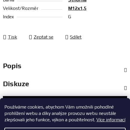
Velikost/Rozměr
M12x1,5
Index
G
Tisk
Zeptat se
Sdílet
Popis
Diskuze
Zákaznický servis
Používáme cookies, abychom Vám umožnili pohodlné
prohlížení webu a díky analýze provozu webu neustále
+420 603 785 748
zlepšovali jeho funkce, výkon a použitelnost.
Více informací
eshop@zavodniauta.cz