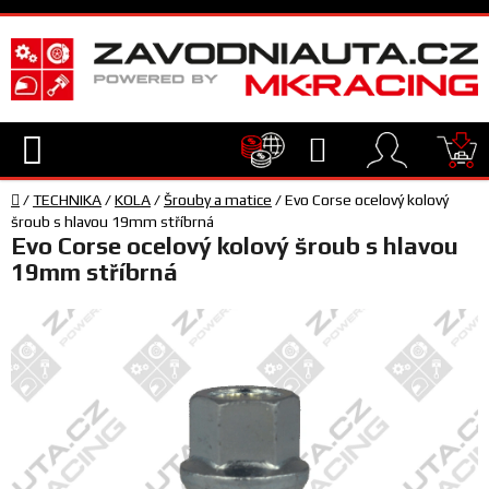
Přejít
na
obsah
Hledat
NÁ
Domů
KO
/
TECHNIKA
/
KOLA
/
Šrouby a matice
/
Evo Corse ocelový kolový
TECHNIKA
šroub s hlavou 19mm stříbrná
Evo Corse ocelový kolový šroub s hlavou
19mm stříbrná
VYBAVENÍ
JEZDEC
TÝM
A
SERVIS