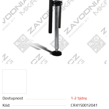
FANOUŠCI
Profil
firmy
Obchodní
podmínky
Doprava
Blog
Ceníky
a
katalogy
Dostupnost
1-2 týdny
Kód:
CR4150012041