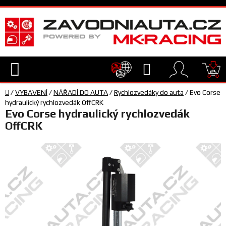
Přejít
na
obsah
Hledat
NÁ
Domů
KO
/
VYBAVENÍ
/
NÁŘADÍ DO AUTA
/
Rychlozvedáky do auta
/
Evo Corse
TECHNIKA
hydraulický rychlozvedák OffCRK
Evo Corse hydraulický rychlozvedák
OffCRK
VYBAVENÍ
JEZDEC
TÝM
A
SERVIS