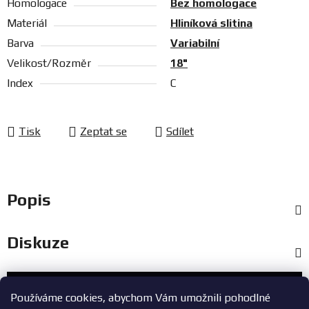
Homologace
Bez homologace
Materiál
Hliníková slitina
Barva
Variabilní
Velikost/Rozměr
18"
Index
C
Tisk
Zeptat se
Sdílet
Popis
Diskuze
Zákaznický servis
Používáme cookies, abychom Vám umožnili pohodlné