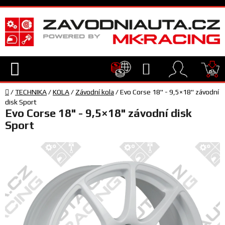
Přejít
na
obsah
Hledat
NÁ
Domů
KO
/
TECHNIKA
/
KOLA
/
Závodní kola
/
Evo Corse 18" - 9,5×18" závodní
TECHNIKA
disk Sport
Evo Corse 18" - 9,5×18" závodní disk
Sport
VYBAVENÍ
JEZDEC
TÝM
A
SERVIS