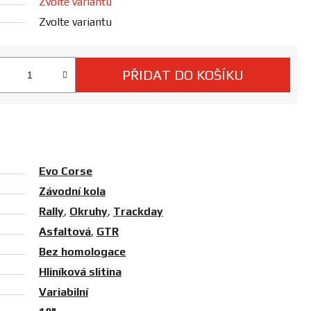
Zvolte variantu
Zvolte variantu
PŘIDAT DO KOŠÍKU
ná cena:
Evo Corse
Závodní kola
Rally
,
Okruhy
,
Trackday
Asfaltová
,
GTR
Bez homologace
Hliníková slitina
Variabilní