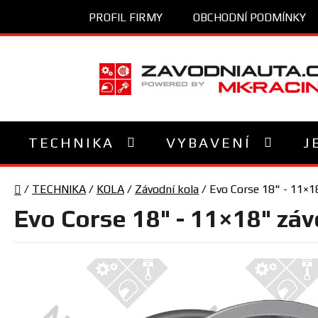
Přejít
PROFIL FIRMY
OBCHODNÍ PODMÍNKY
na
obsah
TECHNIKA
VYBAVENÍ
J
Domů
/
TECHNIKA
/
KOLA
/
Závodní kola
/
Evo Corse 18" - 11×1
Evo Corse 18" - 11×18" záv