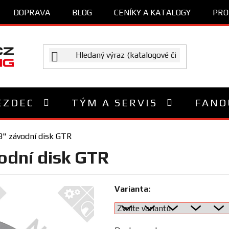
DOPRAVA
BLOG
CENÍKY A KATALOGY
PRO
EZDEC
TÝM A SERVIS
FANO
8" závodní disk GTR
odní disk GTR
Varianta: