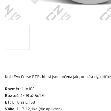
Kola Evo Corse GTR, která jsou určena jak pro závody, driftová
Rozměr:
11x18″
Rozteč:
4x98 až 5x130
ET:
ET0 až ET58
Váha:
11,7-12,1kg (dle aplikace)