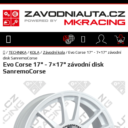
Přejít
na
obsah
Hledat
NÁ
Domů
KO
/
TECHNIKA
/
KOLA
/
Závodní kola
/
Evo Corse 17" - 7×17" závodní
TECHNIKA
disk SanremoCorse
Evo Corse 17" - 7×17" závodní disk
SanremoCorse
VYBAVENÍ
JEZDEC
TÝM
A
SERVIS