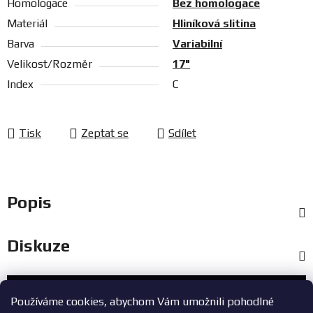
Homologace
Bez homologace
Materiál
Hliníková slitina
Barva
Variabilní
Velikost/Rozměr
17"
Index
C
Tisk
Zeptat se
Sdílet
Popis
Diskuze
Zákaznický servis
Používáme cookies, abychom Vám umožnili pohodlné