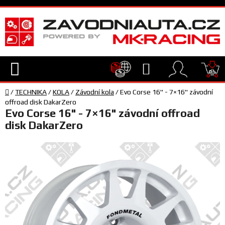
Přejít
na
obsah
Hledat
NÁ
Domů
KO
/
TECHNIKA
/
KOLA
/
Závodní kola
/
Evo Corse 16" - 7×16" závodní
TECHNIKA
offroad disk DakarZero
Evo Corse 16" - 7×16" závodní offroad
disk DakarZero
VYBAVENÍ
JEZDEC
TÝM
A
SERVIS