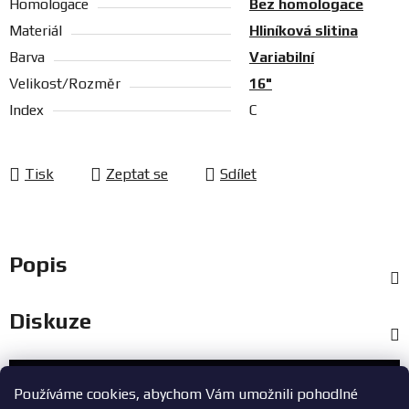
Homologace
Bez homologace
Materiál
Hliníková slitina
Barva
Variabilní
Velikost/Rozměr
16"
Index
C
Tisk
Zeptat se
Sdílet
Popis
Diskuze
Zákaznický servis
Používáme cookies, abychom Vám umožnili pohodlné