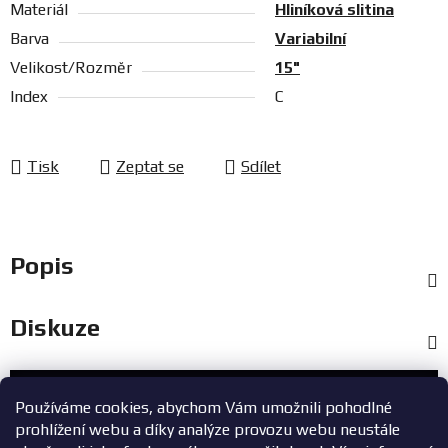
Materiál
Hliníková slitina
Barva
Variabilní
Velikost/Rozměr
15"
Index
C
Tisk
Zeptat se
Sdílet
Popis
Diskuze
Zákaznický servis
Používáme cookies, abychom Vám umožnili pohodlné
prohlížení webu a díky analýze provozu webu neustále
+420 603 785 748