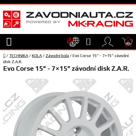
Přejít
na
obsah
Hledat
NÁ
Domů
KO
/
TECHNIKA
/
KOLA
/
Závodní kola
/
Evo Corse 15" - 7×15" závodní
TECHNIKA
disk Z.A.R.
Evo Corse 15" - 7×15" závodní disk Z.A.R.
VYBAVENÍ
JEZDEC
TÝM
A
SERVIS