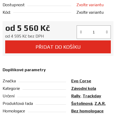
Prodejny
Dostupnost
Zvolte variantu
Kód:
Zvolte variantu
od
5 560 Kč
Měrná cena:
od
4 595 Kč
bez DPH
PŘIDAT DO KOŠÍKU
Doplňkové parametry
Značka
Evo Corse
Kategorie
Závodní kola
Určení
Rally
,
Trackday
Produktová řada
Šotolinová
,
Z.A.R.
Homologace
Bez homologace