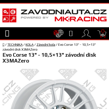
Přejít
na
obsah
Hledat
NÁ
Domů
KO
/
TECHNIKA
/
KOLA
/
Závodní kola
/
Evo Corse 13" - 10,5×13"
TECHNIKA
závodní disk X3MAZero
Evo Corse 13" - 10,5×13" závodní disk
X3MAZero
VYBAVENÍ
JEZDEC
TÝM
A
SERVIS