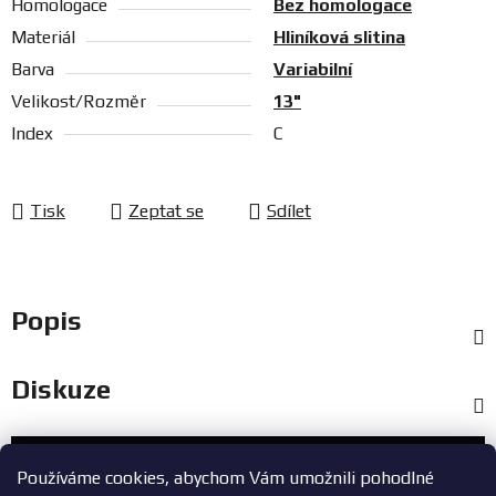
Homologace
Bez homologace
Materiál
Hliníková slitina
Barva
Variabilní
Velikost/Rozměr
13"
Index
C
Tisk
Zeptat se
Sdílet
Popis
Diskuze
Zákaznický servis
Používáme cookies, abychom Vám umožnili pohodlné