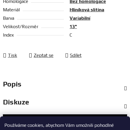
Homologace
Bez homologace
Materiál
Hliníková slitina
Barva
Variabilní
Velikost/Rozměr
13"
Index
C
Tisk
Zeptat se
Sdílet
Popis
Diskuze
Zákaznický servis
Používáme cookies, abychom Vám umožnili pohodlné