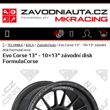
Přejít
na
obsah
Hledat
NÁ
Domů
KO
/
TECHNIKA
/
KOLA
/
Závodní kola
/
Evo Corse 13" - 10×13" závodní
TECHNIKA
disk FormulaCorse
Evo Corse 13" - 10×13" závodní disk
FormulaCorse
VYBAVENÍ
JEZDEC
TÝM
A
SERVIS