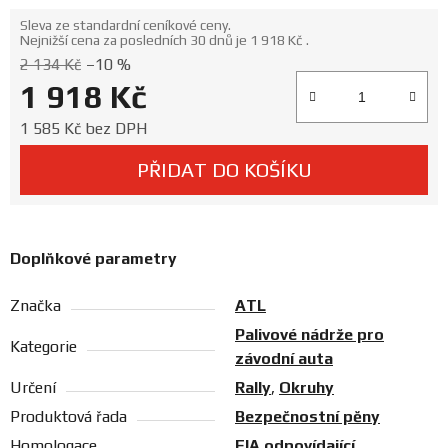
Prodejny
Sleva ze standardní ceníkové ceny.
Nejnižší cena za posledních 30 dnů je 1 918 Kč .
2 134 Kč
–10 %
1 918 Kč
Měrná cena:
1 585 Kč bez DPH
PŘIDAT DO KOŠÍKU
Doplňkové parametry
Značka
ATL
Palivové nádrže pro
Kategorie
závodní auta
Určení
Rally
,
Okruhy
Produktová řada
Bezpečnostní pěny
Homologace
FIA odpovídající