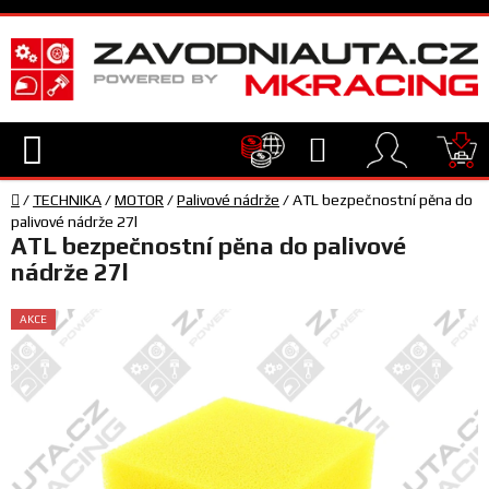
Přejít
na
obsah
Hledat
NÁ
Domů
KO
/
TECHNIKA
/
MOTOR
/
Palivové nádrže
/
ATL bezpečnostní pěna do
TECHNIKA
palivové nádrže 27l
ATL bezpečnostní pěna do palivové
nádrže 27l
VYBAVENÍ
AKCE
JEZDEC
TÝM
A
SERVIS