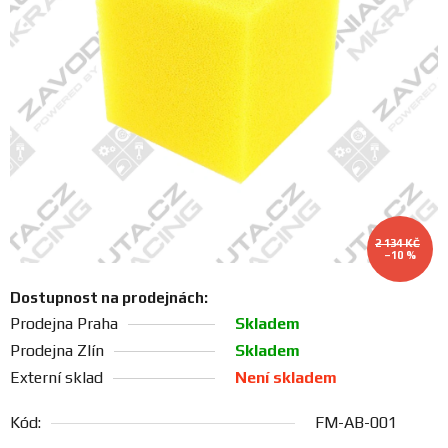
FANOUŠCI
Profil
firmy
Obchodní
podmínky
Doprava
2 134 KČ
–10 %
Dostupnost na prodejnách:
Blog
Prodejna Praha
Skladem
Prodejna Zlín
Skladem
Ceníky
Externí sklad
Není skladem
a
katalogy
Kód:
FM-AB-001