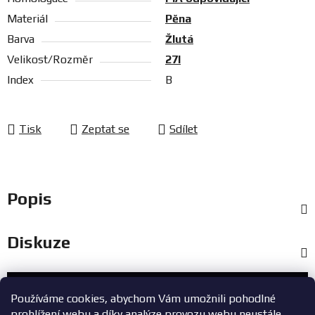
Materiál
Pěna
Barva
Žlutá
Velikost/Rozměr
27l
Index
B
Tisk
Zeptat se
Sdílet
Popis
Diskuze
Zákaznický servis
Používáme cookies, abychom Vám umožnili pohodlné
prohlížení webu a díky analýze provozu webu neustále