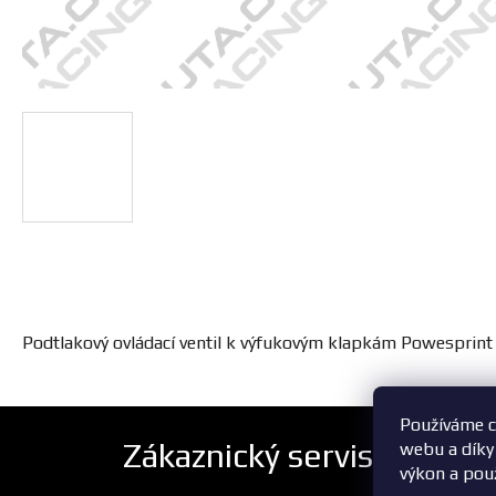
Podtlakový ovládací ventil k výfukovým klapkám Powesprint 
Používáme c
Zákaznický servis
webu a díky
výkon a pou