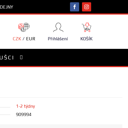
DEJNY
NÁKUPNÍ
KOŠÍK
CZK
EUR
Přihlášení
KOŠÍK
UŠCI
1-2 týdny
909994