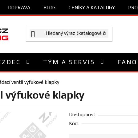
DOPRAVA
BLOG
CENÍKY A KATALOGY
PRO
EZDEC
TÝM A SERVIS
FANO
dací ventil výfukové klapky
l výfukové klapky
Dostupnost
Kód: