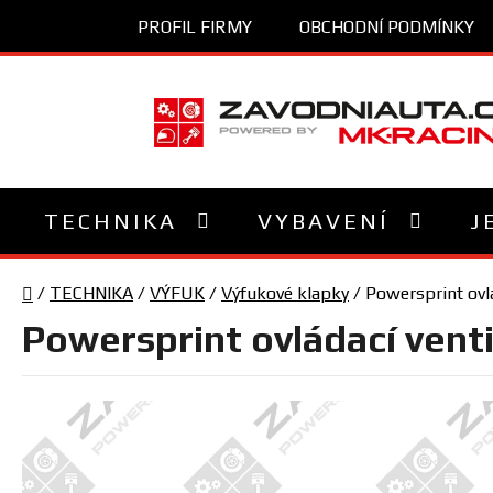
Přejít
PROFIL FIRMY
OBCHODNÍ PODMÍNKY
na
obsah
TECHNIKA
VYBAVENÍ
J
Domů
/
TECHNIKA
/
VÝFUK
/
Výfukové klapky
/
Powersprint ovlá
Powersprint ovládací venti