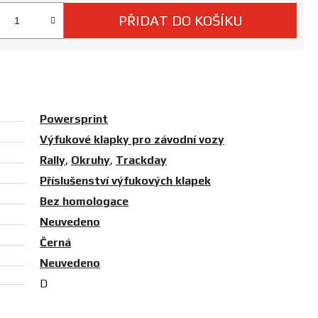
PŘIDAT DO KOŠÍKU
 cena:
Powersprint
Výfukové klapky pro závodní vozy
Rally
,
Okruhy
,
Trackday
Příslušenství výfukových klapek
Bez homologace
Neuvedeno
Černá
Neuvedeno
D