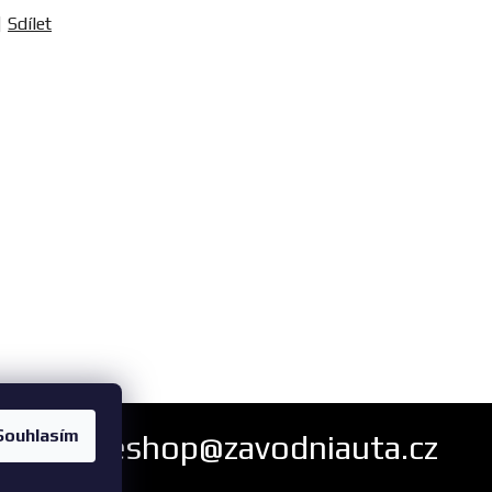
Sdílet
Souhlasím
eshop@zavodniauta.cz